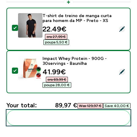
T-shirt de treino de manga curta
para homem da MP - Preto - XS
discounted price
22.49€‎
Select this product - T-shirt de treino de manga curt
era 27,99 €‎
poupa 5,50 €‎
Impact Whey Protein - 900G -
30servings - Baunilha
discounted price
41.99€‎
Select this product - Impact Whey Protein - 900G - 3
era 69,99 €‎
poupa 28,00 €‎
Your total:
89,97 €‎
Was 129,97 €‎
Save 40,00 €‎
Add these to your routine