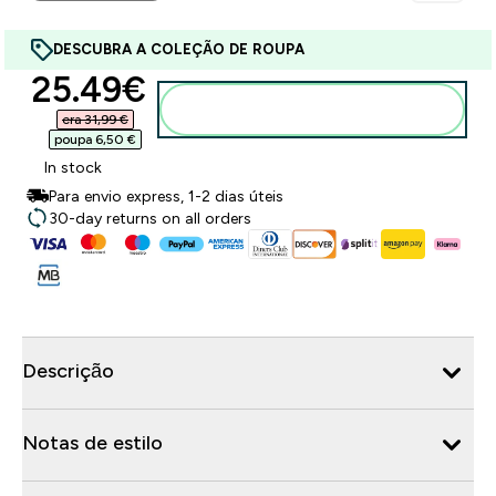
DESCUBRA A COLEÇÃO DE ROUPA
discounted price
25.49€‎
Adicionar ao carrinho
era 31,99 €‎
poupa 6,50 €‎
In stock
Para envio express, 1-2 dias úteis
30-day returns on all orders
Descrição
Notas de estilo