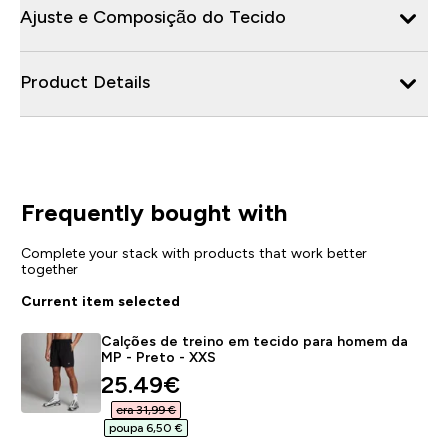
Ajuste e Composição do Tecido
Product Details
Frequently bought with
Complete your stack with products that work better
together
Current item selected
Calções de treino em tecido para homem da
MP - Preto - XXS
discounted price
25.49€‎
era 31,99 €‎
poupa 6,50 €‎