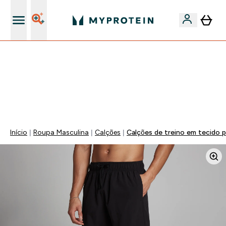
15€ por cada Amigo Referido
FLASH ⚡ ATÉ -60% + 15% EXTRA NA GAMA VEGAN |
POUPA 5% AO GASTARES 75€ | TERMINA EM:
0 0
:
1 7
:
0 5
:
2 1
DIA
HORAS
MINUTOS
SEGUNDOS
Início
Roupa Masculina
Calções
Calções de treino em tecido 