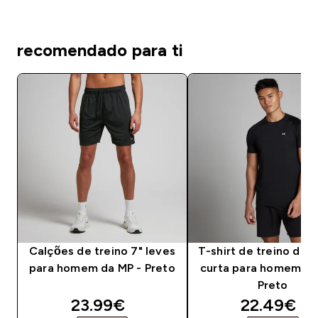
recomendado para ti
Calções de treino 7" leves
T-shirt de treino de
para homem da MP - Preto
curta para homem da
Preto
discounted price
discounte
23.99€‎
22.49€‎