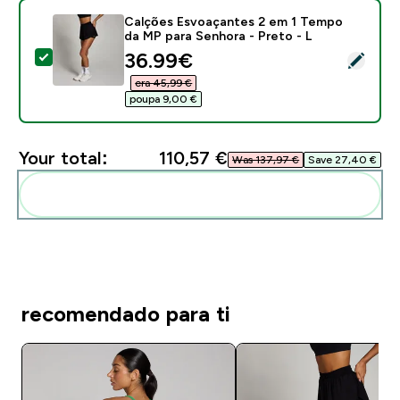
Calções Esvoaçantes 2 em 1 Tempo
da MP para Senhora - Preto - L
discounted price
36.99€‎
Select this product - Calções Esvoaçantes 2 em 1 Te
era 45,99 €‎
poupa 9,00 €‎
Your total:
110,57 €‎
Was 137,97 €‎
Save 27,40 €‎
Add these to your routine
recomendado para ti