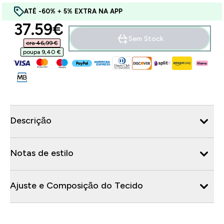
ATÉ -60% + 5% EXTRA NA APP
discounted price
37.59€‎
Sem Stock
era 46,99 €‎
poupa 9,40 €‎
Descrição
Notas de estilo
Ajuste e Composição do Tecido