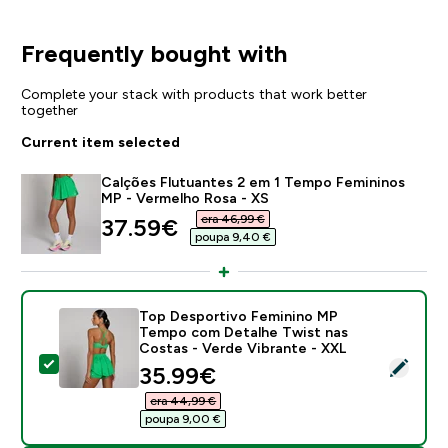
Frequently bought with
Complete your stack with products that work better
together
Current item selected
Calções Flutuantes 2 em 1 Tempo Femininos
MP - Vermelho Rosa - XS
era 46,99 €‎
discounted price
37.59€‎
poupa 9,40 €‎
Top Desportivo Feminino MP
Tempo com Detalhe Twist nas
Costas - Verde Vibrante - XXL
Select this product - Top Desportivo Feminino MP Te
discounted price
35.99€‎
era 44,99 €‎
poupa 9,00 €‎