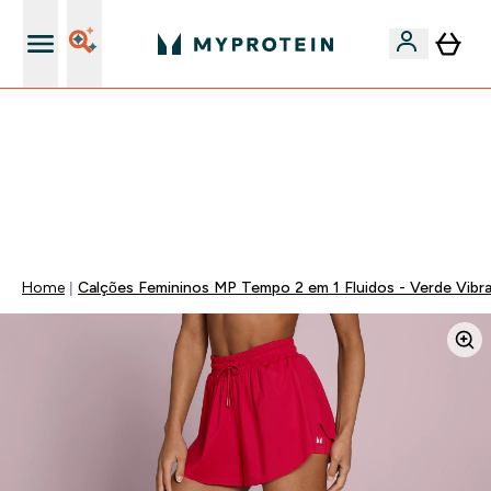
15€ por cada Amigo Referido
FLASH ⚡ ATÉ -60% + 15% EXTRA NA GAMA VEGAN |
POUPA 5% AO GASTARES 75€ | TERMINA EM:
0 0
:
2 1
:
3 7
:
0 5
DIA
HORAS
MINUTOS
SEGUNDOS
Home
Calções Femininos MP Tempo 2 em 1 Fluidos - Verde Vibr