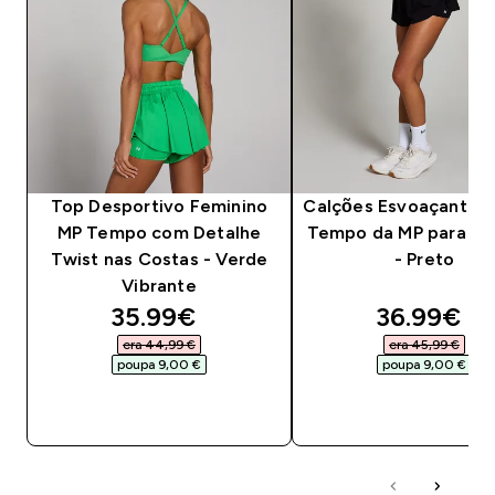
Top Desportivo Feminino
Calções Esvoaçantes 
MP Tempo com Detalhe
Tempo da MP para Se
Twist nas Costas - Verde
- Preto
Vibrante
discounted price
discounte
35.99€‎
36.99€‎
era 44,99 €‎
era 45,99 €‎
poupa 9,00 €‎
poupa 9,00 €‎
COMPRA RÁPIDA
COMPRA RÁPID