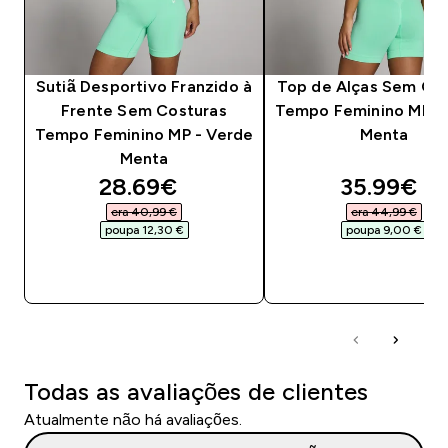
Sutiã Desportivo Franzido à
Top de Alças Sem Co
Frente Sem Costuras
Tempo Feminino MP -
Tempo Feminino MP - Verde
Menta
Menta
discounted price
discounte
28.69€‎
35.99€‎
era 40,99 €‎
era 44,99 €‎
poupa 12,30 €‎
poupa 9,00 €‎
COMPRA RÁPIDA
COMPRA RÁPID
Todas as avaliações de clientes
Atualmente não há avaliações.