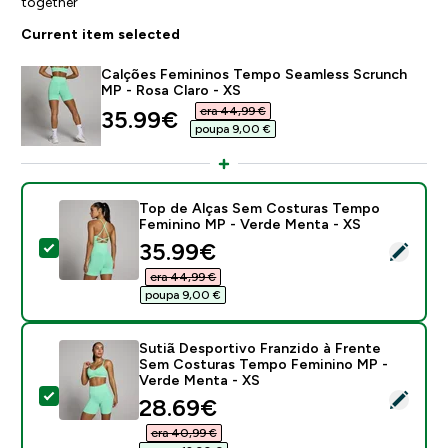
together
Current item selected
Calções Femininos Tempo Seamless Scrunch
MP - Rosa Claro - XS
era 44,99 €‎
discounted price
35.99€‎
poupa 9,00 €‎
Top de Alças Sem Costuras Tempo
Feminino MP - Verde Menta - XS
discounted price
35.99€‎
Select this product - Top de Alças Sem Costuras Te
era 44,99 €‎
poupa 9,00 €‎
Sutiã Desportivo Franzido à Frente
Sem Costuras Tempo Feminino MP -
Verde Menta - XS
Select this product - Sutiã Desportivo Franzido à F
discounted price
28.69€‎
era 40,99 €‎