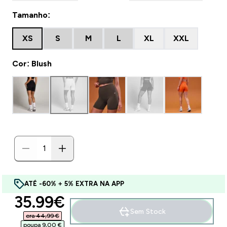
Tamanho:
XS
S
M
L
XL
XXL
Cor: Blush
ATÉ -60% + 5% EXTRA NA APP
discounted price
35.99€‎
Sem Stock
era 44,99 €‎
poupa 9,00 €‎