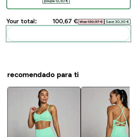
poupa 12,30 €‎
Your total:
100,67 €‎
Was 130,97 €‎
Save 30,30 €‎
Add these to your routine
recomendado para ti