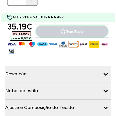
ATÉ -60% + 5% EXTRA NA APP
discounted price
35.19€‎
Sem Stock
era 43,99 €‎
poupa 8,80 €‎
Descrição
Notas de estilo
Ajuste e Composição do Tecido