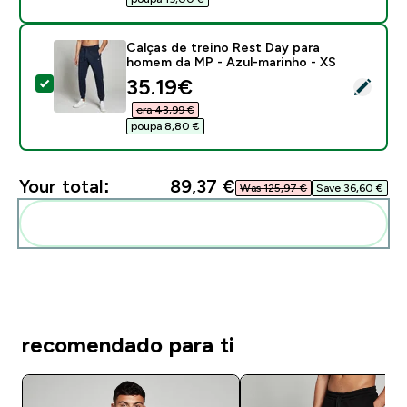
Calças de treino Rest Day para
homem da MP - Azul-marinho - XS
discounted price
35.19€‎
Select this product - Calças de treino Rest Day para
era 43,99 €‎
poupa 8,80 €‎
Your total:
89,37 €‎
Was 125,97 €‎
Save 36,60 €‎
Add these to your routine
recomendado para ti