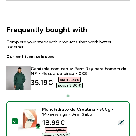
Frequently bought with
Complete your stack with products that work better
together
Current item selected
Camisola com capuz Rest Day para homem da
MP - Mescla de cinza - XXS
era 43,99 €‎
discounted price
35.19€‎
poupa 8,80 €‎
Monohidrato de Creatina - 500g -
147servings - Sem Sabor
discounted price
18.99€‎
Select this product - Monohidrato de Creatina - 500g
era 37,99 €‎
poupa 19,00 €‎