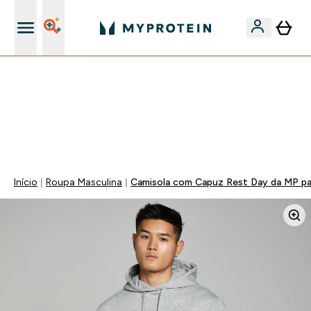
15€ por cada Amigo Referido
⚡ 15% EXTRA NAS NOVIDADES DE ROUPA + ENVIO POR
1€ | TERMINA EM:
0 0
:
1 8
:
4 2
:
5 1
DIA
HORAS
MINUTOS
SEGUNDOS
Início
Roupa Masculina
Camisola com Capuz Rest Day da MP p