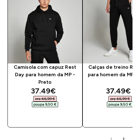
Camisola com capuz Rest
Calças de treino Res
Day para homem da MP -
para homem da MP - 
Preto
discounted price
discounte
37.49€‎
37.49€‎
era 46,99 €‎
era 46,99 €‎
poupa 9,50 €‎
poupa 9,50 €‎
COMPRA RÁPIDA
COMPRA RÁPID