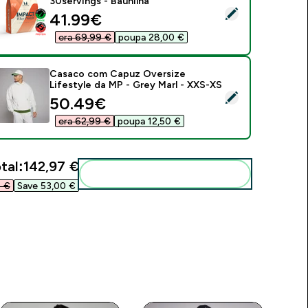
30servings - Baunilha
elect this product - Impact Whey Protein - 900G - 30servings
discounted price
41.99€‎
era 69,99 €‎
poupa 28,00 €‎
Casaco com Capuz Oversize
Lifestyle da MP - Grey Marl - XXS-XS
elect this product - Casaco com Capuz Oversize Lifestyle da
discounted price
50.49€‎
era 62,99 €‎
poupa 12,50 €‎
tal:
142,97 €‎
Add these to your routine
 €‎
Save 53,00 €‎