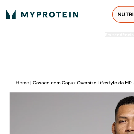
NUTR
Em tendência
Entrega Grátis ao gastares +5
FLASH ⚡ ATÉ -60% + 15% EXTRA NA GA
Home
Casaco com Capuz Oversize Lifestyle da MP 