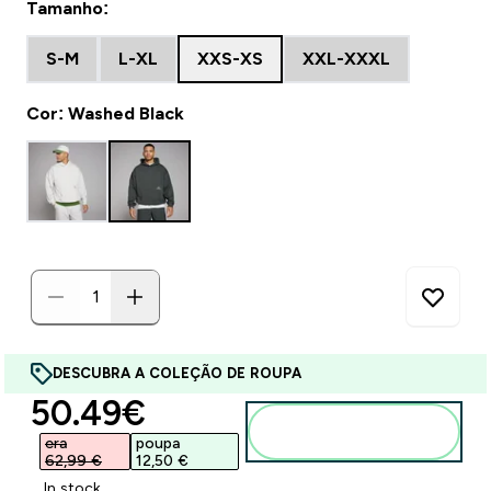
Tamanho:
S-M
L-XL
XXS-XS
XXL-XXXL
Cor: Washed Black
DESCUBRA A COLEÇÃO DE ROUPA
discounted price
50.49€‎
Adicionar ao
carrinho
era
poupa
62,99 €‎
12,50 €‎
In stock