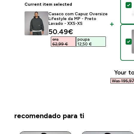
Current item selected
S
Casaco com Capuz Oversize
Lifestyle da MP - Preto
Lavado - XXS-XS
discounted price
50.49€‎
era
poupa
S
62,99 €‎
12,50 €‎
Your to
Was 195,97
recomendado para ti