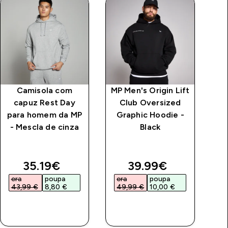
Camisola com
MP Men's Origin Lift
capuz Rest Day
Club Oversized
para homem da MP
Graphic Hoodie -
- Mescla de cinza
Black
pa
price
discounted price
discounted price
35.19€‎
39.99€‎
era
poupa
era
poupa
e
43,99 €‎
8,80 €‎
49,99 €‎
10,00 €‎
5
COMPRA
COMPRA
RÁPIDA
RÁPIDA