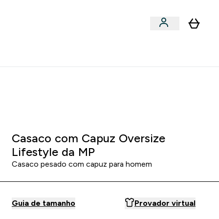
Acessórios
bmenu
Enter Snacks Proteícos submenu
⌄
entes? 15% Extra com a Newsletter
0 0
:
1 3
:
2 6
:
4 7
:
DIA
HORAS
MINUTOS
SEGUNDOS
Casaco com Capuz Oversize
Lifestyle da MP
Casaco pesado com capuz para homem
Guia de tamanho
Provador virtual