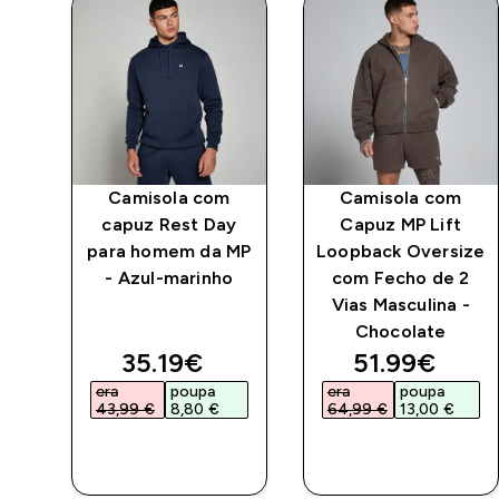
Camisola com
Camisola com
ed
capuz Rest Day
Capuz MP Lift
P
para homem da MP
Loopback Oversize
eto
- Azul-marinho
com Fecho de 2
Vias Masculina -
Chocolate
ed price
discounted price
discounted 
35.19€‎
51.99€‎
era
poupa
era
poupa
43,99 €‎
8,80 €‎
64,99 €‎
13,00 €‎
COMPRA
COMPRA
RÁPIDA
RÁPIDA