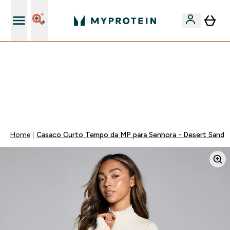
15€ por cada Amigo Referido
⚡ 15% EXTRA NAS NOVIDADES DE ROUPA + ENVIO POR
1€ | TERMINA EM:
0 0
:
2 2
:
3 3
:
4 0
DIA
HORAS
MINUTOS
SEGUNDOS
Home
Casaco Curto Tempo da MP para Senhora - Desert Sand