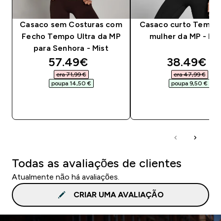
Casaco sem Costuras com
Casaco curto Tempo
Fecho Tempo Ultra da MP
mulher da MP - Pr
para Senhora - Mist
discounted price
discounte
57.49€‎
38.49€‎
era 71,99 €‎
era 47,99 €‎
poupa 14,50 €‎
poupa 9,50 €‎
COMPRA RÁPIDA
COMPRA RÁPID
Todas as avaliações de clientes
Atualmente não há avaliações.
CRIAR UMA AVALIAÇÃO