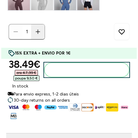
15% EXTRA + ENVIO POR 1€
discounted price
38.49€‎
Adicionar ao carrinho
era 47,99 €‎
poupa 9,50 €‎
In stock
Para envio express, 1-2 dias úteis
30-day returns on all orders