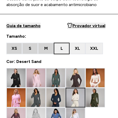
absorção de suor e acabamento antimicrobiano
Guia de tamanho
Provador virtual
Tamanho:
XS
S
M
L
XL
XXL
Cor: Desert Sand