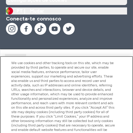
Configurações de cookies
PT |
Mudar
Conecta-te connosco
Ajuda
We use cookies and other tracking tools on this site, which may be
provided by third parties, to operate and secure our site, enable
social media features, enhance performance, tailor user
experiences, support our marketing and advertising efforts. These
Produtos
also enable us and third parties to access and record user and
activity data, such as IP addresses and online identifiers, referring
URLs, searches and interactions, browser and device details, and
other usage information, which may be used to provide enhanced
Informação
functionality and personalized experiences, analyze and improve
performance, and reach users with more relevant content and ads
on this site and across third party sites. If you click “Accept All” this
site may deploy cookies (including third party cookies) for all of
these purposes. If you click “Limit Cookies,” your IP address and
Fidelidade E Recompensas
other browsing information may still be collected but only cookies
(including third party cookies) that are necessary to operate, secure
and enable default website features and functionalities will be