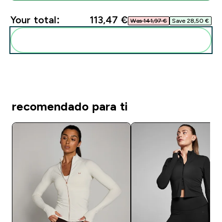
Your total:
113,47 €‎
Was 141,97 €‎
Save 28,50 €‎
Add these to your routine
recomendado para ti