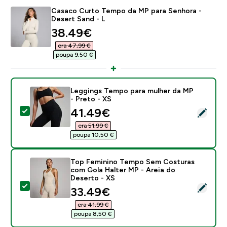
Casaco Curto Tempo da MP para Senhora -
Desert Sand - L
discounted price
38.49€‎
era 47,99 €‎
poupa 9,50 €‎
Leggings Tempo para mulher da MP
- Preto - XS
discounted price
41.49€‎
Select this product - Leggings Tempo para mulher da 
era 51,99 €‎
poupa 10,50 €‎
Top Feminino Tempo Sem Costuras
com Gola Halter MP - Areia do
Deserto - XS
Select this product - Top Feminino Tempo Sem Costur
discounted price
33.49€‎
era 41,99 €‎
poupa 8,50 €‎