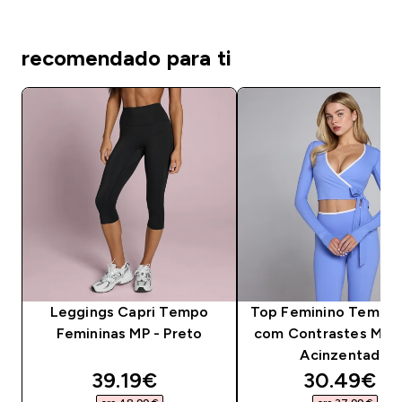
recomendado para ti
Leggings Capri Tempo
Top Feminino Tempo
Femininas MP - Preto
com Contrastes MP -
Acinzentado
discounted price
discounte
39.19€‎
30.49€‎