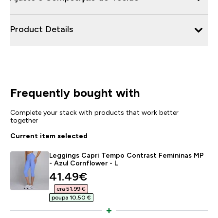
Product Details
Frequently bought with
Complete your stack with products that work better
together
Current item selected
Leggings Capri Tempo Contrast Femininas MP
- Azul Cornflower - L
discounted price
41.49€‎
era 51,99 €‎
poupa 10,50 €‎