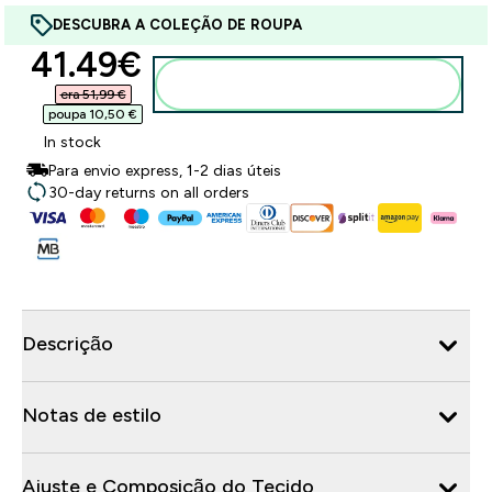
DESCUBRA A COLEÇÃO DE ROUPA
discounted price
41.49€‎
Adicionar ao carrinho
era 51,99 €‎
poupa 10,50 €‎
In stock
Para envio express, 1-2 dias úteis
30-day returns on all orders
Descrição
Notas de estilo
Ajuste e Composição do Tecido