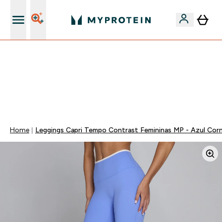
15€ por cada Amigo Referido
FLASH ⚡ ATÉ -60% + 15% EXTRA NA GAMA VEGAN |
POUPA 5% AO GASTARES 75€ | TERMINA EM:
0 0
:
0 9
:
5 9
:
4 8
DIA
HORAS
MINUTOS
SEGUNDOS
Home
Leggings Capri Tempo Contrast Femininas MP - Azul Cor