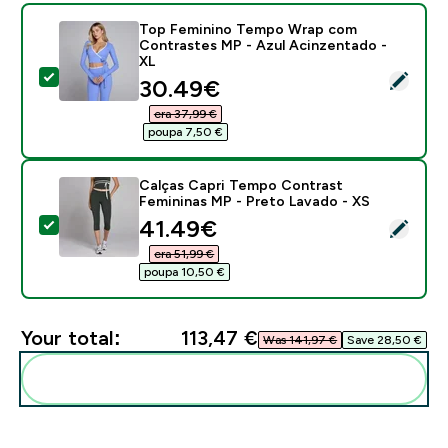
Top Feminino Tempo Wrap com
Contrastes MP - Azul Acinzentado -
XL
Select this product - Top Feminino Tempo Wrap com 
discounted price
30.49€‎
era 37,99 €‎
poupa 7,50 €‎
Calças Capri Tempo Contrast
Femininas MP - Preto Lavado - XS
discounted price
41.49€‎
Select this product - Calças Capri Tempo Contrast F
era 51,99 €‎
poupa 10,50 €‎
Your total:
113,47 €‎
Was 141,97 €‎
Save 28,50 €‎
Add these to your routine