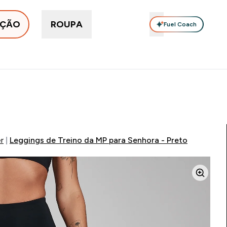
IÇÃO
ROUPA
Fuel Coach
Proteínas
Suplementos
Vitaminas
Snacks Proteícos
Enter Em tendência submenu
Enter Proteínas submenu
Enter Suplementos submenu
Enter Vitaminas su
⌄
⌄
⌄
⌄
5€
15€ por cada Amigo Referido
5% Extra na App
Novos cli
MA VEGAN | POUPA 5% AO GASTARES 75€ | TERMINA EM
r
Leggings de Treino da MP para Senhora - Preto