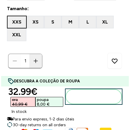
Tamanho:
XXS
XS
S
M
L
XL
XXL
DESCUBRA A COLEÇÃO DE ROUPA
discounted price
32.99€‎
Adicionar ao
carrinho
era
poupa
40,99 €‎
8,00 €‎
In stock
Para envio express, 1-2 dias úteis
30-day returns on all orders