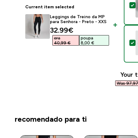
S
Current item selected
Leggings de Treino da MP
para Senhora - Preto - XXS
discounted price
32.99€‎
era
poupa
S
40,99 €‎
8,00 €‎
Your t
Was 97,97
recomendado para ti