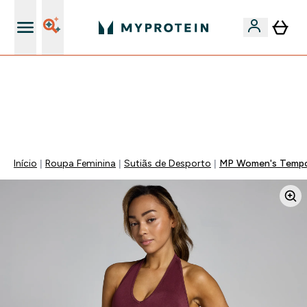
15€ por cada Amigo Referido
🚚 ENVIO POR 1€ EM COMPRAS DE 40€ | TERMINA EM:
0 0
:
0 3
:
2 3
:
0 8
DIA
HORAS
MINUTOS
SEGUNDOS
Início
Roupa Feminina
Sutiãs de Desporto
MP Women's Tempo 