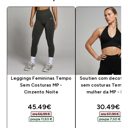
Leggings Femininas Tempo
Soutien com decote h
Sem Costuras MP -
sem costuras Tempo
Cinzento Noite
mulher da MP - Pr
discounted price
discounte
45.49€‎
30.49€‎
era 56,99 €‎
era 37,99 €‎
poupa 11,50 €‎
poupa 7,50 €‎