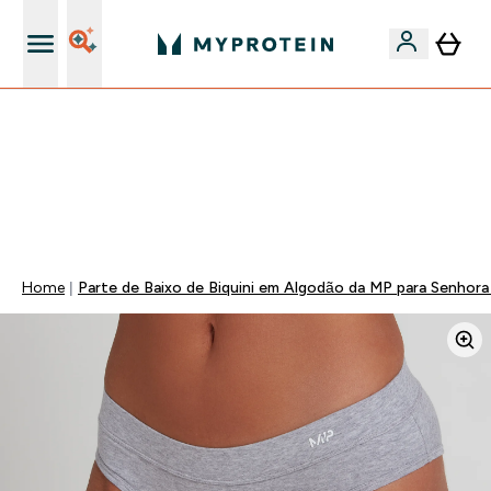
15€ por cada Amigo Referido
-50% EM CREATINA & SELECIONADOS + 5% EXTRA NA
APP | TERMINA EM:
0 0
:
1 1
:
5 4
:
2 9
DIA
HORAS
MINUTOS
SEGUNDOS
Home
Parte de Baixo de Biquini em Algodão da MP para Senhora