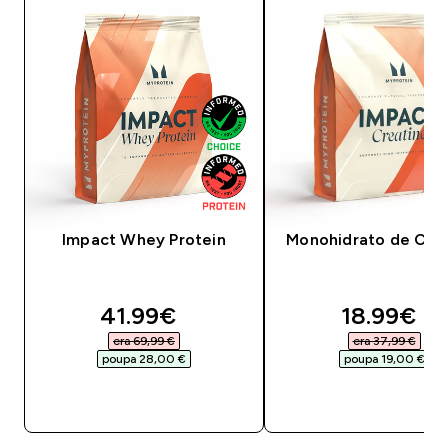
Impact Whey Protein
Monohidrato de Crea
discounted price
discounte
41.99€‎
18.99€‎
era 69,99 €‎
era 37,99 €‎
poupa 28,00 €‎
poupa 19,00 €‎
COMPRA RÁPIDA
COMPRA RÁPID