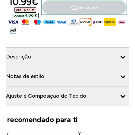
discounted price
10.99€‎
Sem Stock
era 14,99 €‎
poupa 4,00 €‎
Descrição
Notas de estilo
Ajuste e Composição do Tecido
recomendado para ti