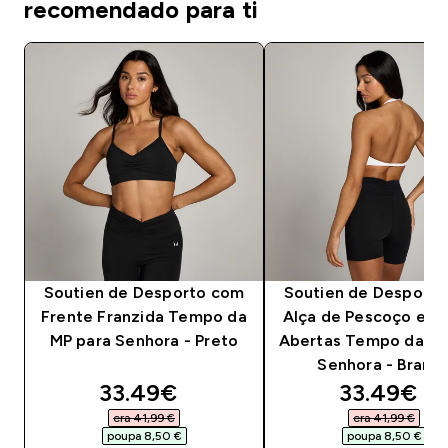
recomendado para ti
Soutien de Desporto com
Soutien de Desport
Frente Franzida Tempo da
Alça de Pescoço e C
MP para Senhora - Preto
Abertas Tempo da MP
Senhora - Branc
discounted price
discounte
33.49€‎
33.49€‎
era 41,99 €‎
era 41,99 €‎
poupa 8,50 €‎
poupa 8,50 €‎