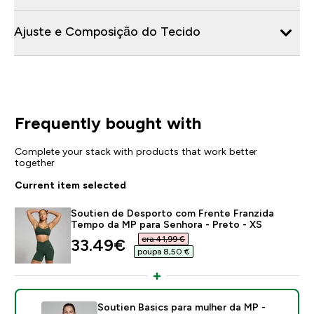
Ajuste e Composição do Tecido
Frequently bought with
Complete your stack with products that work better
together
Current item selected
Soutien de Desporto com Frente Franzida
Tempo da MP para Senhora - Preto - XS
era 41,99 €‎
discounted price
33.49€‎
poupa 8,50 €‎
Soutien Basics para mulher da MP -