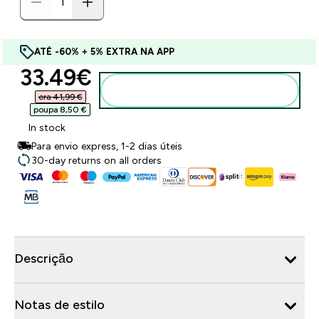
ATÉ -60% + 5% EXTRA NA APP
discounted price
33.49€‎
Adicionar ao carrinho
era 41,99 €‎
poupa 8,50 €‎
In stock
Para envio express, 1-2 dias úteis
30-day returns on all orders
Descrição
Notas de estilo