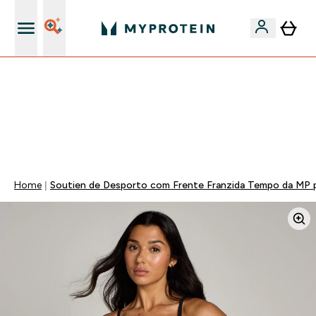
15€ por cada Amigo Referido
FLASH ⚡ ATÉ -60% + 15% EXTRA NA GAMA VEGAN |
POUPA 5% AO GASTARES 75€ | TERMINA EM:
0 0
:
1 4
:
0 2
:
1 5
DIA
HORAS
MINUTOS
SEGUNDOS
Home
Soutien de Desporto com Frente Franzida Tempo da MP p