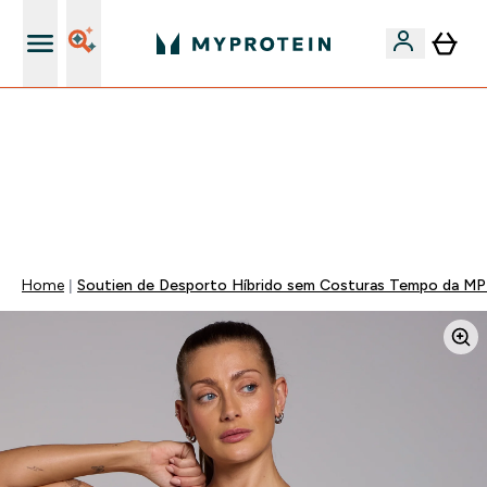
15€ por cada Amigo Referido
⚡ 15% EXTRA NAS NOVIDADES DE ROUPA + ENVIO POR
1€ | TERMINA EM:
0 0
:
0 6
:
0 2
:
0 5
DIA
HORAS
MINUTOS
SEGUNDOS
Home
Soutien de Desporto Híbrido sem Costuras Tempo da MP 