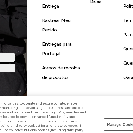
Dicas
Entrega
Polí
Rastrear Meu
Term
Pedido
Parc
Entregas para
Quer
Portugal
Quer
Avisos de recolha
de produtos
Gara
ird parties, to operate and secure our site, enable
r marketing and advertising efforts. These also enable
esses and online identifiers, referring URLs, searches and
Pay with
ay be used to provide enhanced functionality and
th more relevant content and ads on this site and
Manage Cooki
luding third party cookies) for all of these purposes. If
ll be collected but only cookies (including third party