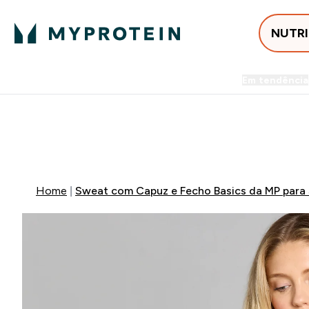
NUTR
Em tendência
Entrega Grátis ao gastares +5
⚡ 15% EXTRA NAS NOVIDADE
Home
Sweat com Capuz e Fecho Basics da MP para 