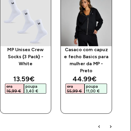
MP Unisex Crew
Casaco com capuz
Socks (3 Pack) -
e fecho Basics para
White
mulher da MP -
Preto
price
discounted price
discounted price
13.59€‎
44.99€‎
era
poupa
era
poupa
e
16,99 €‎
3,40 €‎
55,99 €‎
11,00 €‎
1
COMPRA
COMPRA
RÁPIDA
RÁPIDA