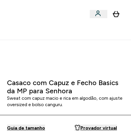
Acessórios
bmenu
Enter Snacks Proteícos submenu
⌄
entes? 15% Extra com a Newsletter
0 5
:
2 4
:
3 2
HORAS
MINUTOS
SEGUNDOS
Casaco com Capuz e Fecho Basics
da MP para Senhora
Sweat com capuz macio e rica em algodão, com ajuste
oversized e bolso canguru.
Guia de tamanho
Provador virtual