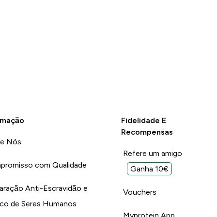
rmação
Fidelidade E
Recompensas
re Nós
Refere um amigo
promisso com Qualidade
Ganha 10€
aração Anti-Escravidão e
Vouchers
ico de Seres Humanos
Myprotein App