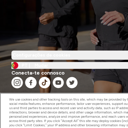
Configurações de cookies
PT |
Mudar
Conecta-te connosco
We use cookies and other tracking tools on this site, which may be provided by th
social media features, enhance performance, tailor user experiences, support ou
us and third parties to access and record user and activity data, such as IP addr
2026 The Hut.com Ltd
interactions, browser and device details, and other usage information, which m
personalized experiences, analyze and improve performance, and reach users wi
across third party sites. If you click “Accept All” this site may deploy cookies (inc
you click “Limit Cookies,” your IP address and other browsing information may sti