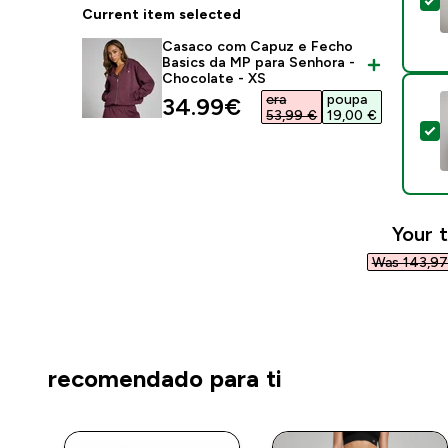
S
Current item selected
Casaco com Capuz e Fecho
Basics da MP para Senhora -
Chocolate - XS
era
poupa
discounted price
34.99€‎
53,99 €‎
19,00 €‎
S
Your t
Was 143,97 
recomendado para ti