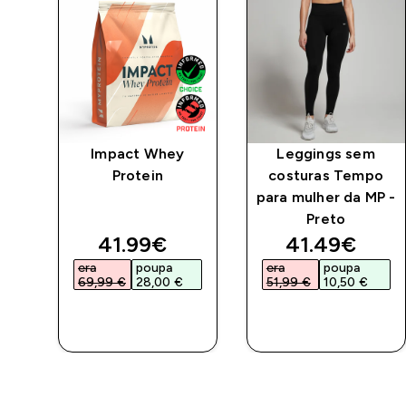
o
Impact Whey
Leggings sem
Protein
costuras Tempo
eto
para mulher da MP -
Preto
discounted price
discounted 
41.99€‎
41.49€‎
era
poupa
era
poupa
69,99 €‎
28,00 €‎
51,99 €‎
10,50 €‎
COMPRA
COMPRA
RÁPIDA
RÁPIDA