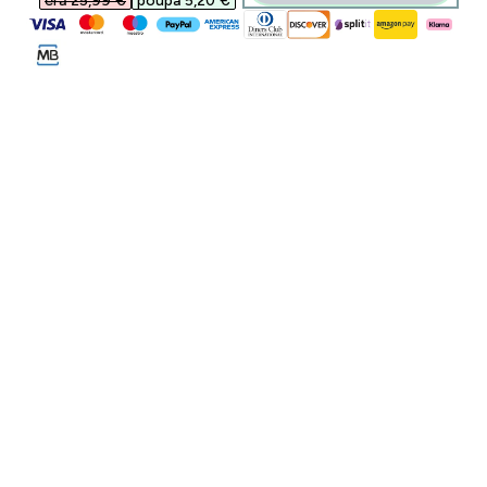
era 25,99 €‎
poupa 5,20 €‎