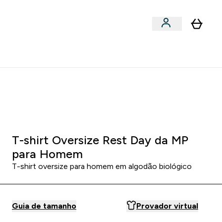
Acessórios
bmenu
Enter Snacks Proteícos submenu
⌄
entes? 15% Extra com a Newsletter
2 1
:
3 5
:
2 3
HORAS
MINUTOS
SEGUNDOS
T-shirt Oversize Rest Day da MP
para Homem
T-shirt oversize para homem em algodão biológico
Guia de tamanho
Provador virtual