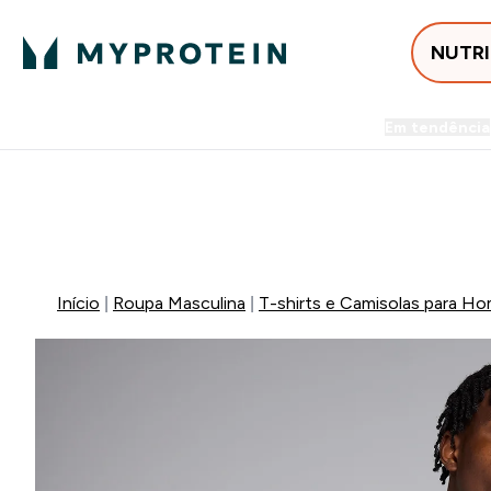
NUTR
Em tendência
Entrega Grátis ao gastares +5
⚡ 15% EXTRA NAS NOVIDADE
Início
Roupa Masculina
T-shirts e Camisolas para H