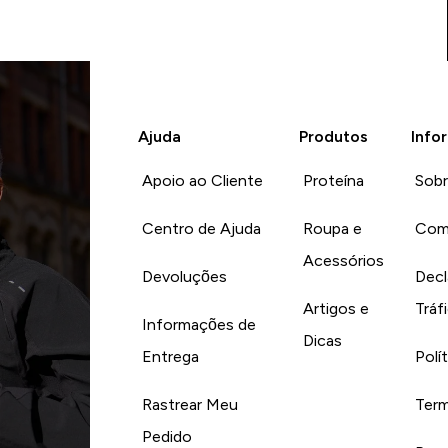
Ajuda
Produtos
Info
Apoio ao Cliente
Proteína
Sob
Centro de Ajuda
Roupa e
Com
Acessórios
Devoluções
Decl
Artigos e
Tráf
Informações de
Dicas
Entrega
Polí
Rastrear Meu
Term
Pedido