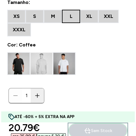
Tamanho:
XS
S
M
L
XL
XXL
XXXL
Cor: Coffee
ATÉ -60% + 5% EXTRA NA APP
discounted price
20.79€‎
Sem Stock