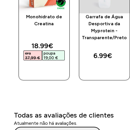
Monohidrato de
Garrafa de Água
Creatina
Desportiva da
Myprotein -
Transparente/Preto
ed price
discounted price
18.99€‎
era
poupa
6.99€‎
37,99 €‎
19,00 €‎
COMPRA
COMPRA
RÁPIDA
RÁPIDA
Todas as avaliações de clientes
Atualmente não há avaliações.