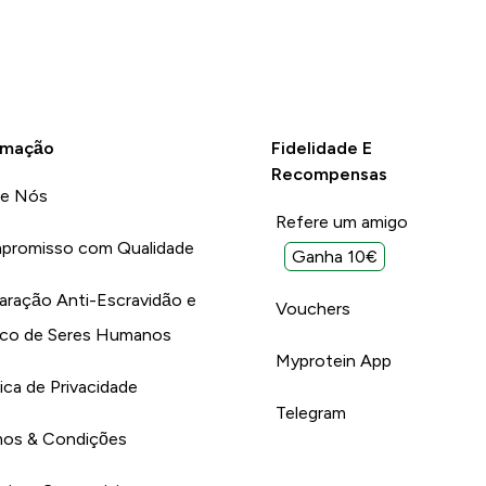
rmação
Fidelidade E
Recompensas
re Nós
Refere um amigo
promisso com Qualidade
Ganha 10€
aração Anti-Escravidão e
Vouchers
ico de Seres Humanos
Myprotein App
tica de Privacidade
Telegram
os & Condições