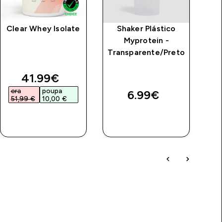
Clear Whey Isolate
Shaker Plástico
Myprotein -
Transparente/Preto
discounted price
41.99€‎
era
poupa
e
6.99€‎
51,99 €‎
10,00 €‎
1
COMPRA
COMPRA
RÁPIDA
RÁPIDA