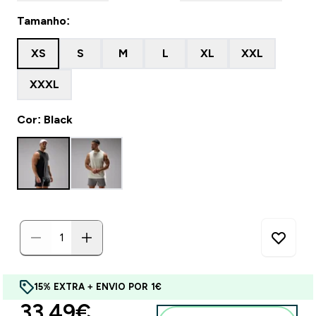
Tamanho:
XS
S
M
L
XL
XXL
XXXL
Cor: Black
15% EXTRA + ENVIO POR 1€
discounted price
33.49€‎