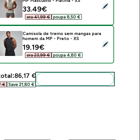
MP Masculino - Platina - XS
elect this product - Top sem Mangas Training Ultra Mesh MP M
discounted price
33.49€‎
era 41,99 €‎
poupa 8,50 €‎
Camisola de treino sem mangas para
homem da MP - Preto - XS
elect this product - Camisola de treino sem mangas para hom
discounted price
19.19€‎
era 23,99 €‎
poupa 4,80 €‎
total:
86,17 €‎
Add these to your routine
 €‎
Save 21,80 €‎