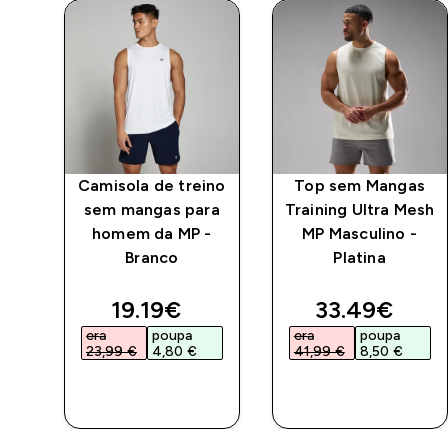
Camisola de treino
Top sem Mangas
as
sem mangas para
Training Ultra Mesh
Day
homem da MP -
MP Masculino -
MP
Branco
Platina
ed price
discounted price
discounted 
19.19€‎
33.49€‎
era
poupa
era
poupa
23,99 €‎
4,80 €‎
41,99 €‎
8,50 €‎
COMPRA
COMPRA
RÁPIDA
RÁPIDA