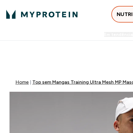
NUTR
Em tendência
Entrega Grátis ao gastares +5
-50% EM CREATINA & SELEC
Home
Top sem Mangas Training Ultra Mesh MP Masc