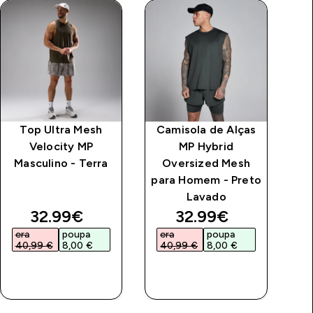
Top Ultra Mesh
Camisola de Alças
Ca
Velocity MP
MP Hybrid
Ve
Masculino - Terra
Oversized Mesh
Co
para Homem - Preto
Lavado
price
discounted price
discounted price
32.99€‎
32.99€‎
era
poupa
era
poupa
e
40,99 €‎
8,00 €‎
40,99 €‎
8,00 €‎
3
COMPRA
COMPRA
RÁPIDA
RÁPIDA