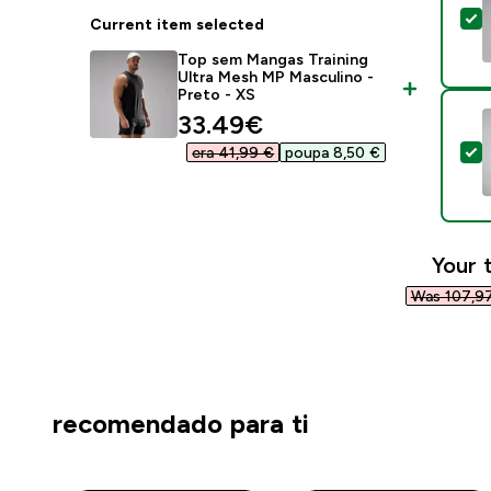
S
Current item selected
Top sem Mangas Training
Ultra Mesh MP Masculino -
Preto - XS
discounted price
33.49€‎
S
era 41,99 €‎
poupa 8,50 €‎
Your 
Was 107,97
recomendado para ti