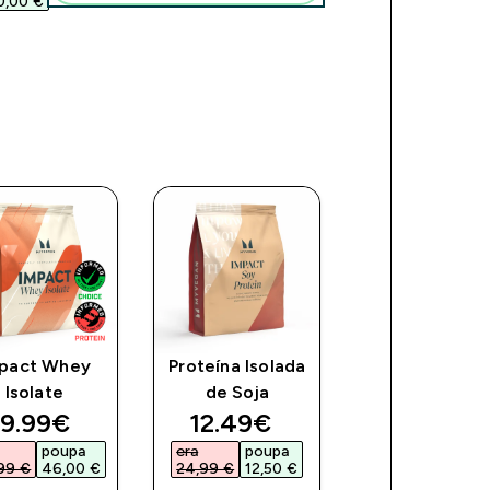
0,00 €‎
pact Whey
Proteína Isolada
Omega 3
Isolate
de Soja
Essenciais
ce
iscounted price
discounted price
discoun
9.99€‎
12.49€‎
9.49€‎
poupa
era
poupa
era
poupa
99 €‎
46,00 €‎
24,99 €‎
12,50 €‎
18,99 €‎
9,50 €