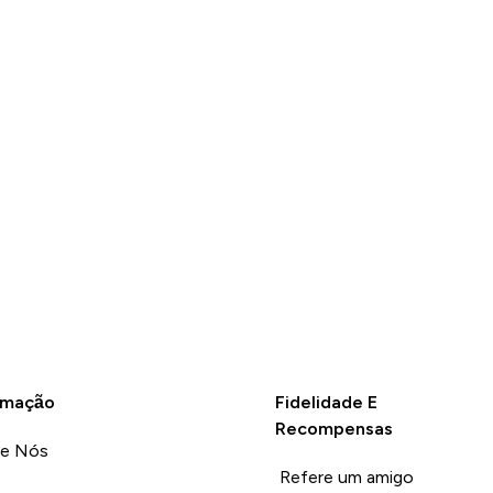
COMPRA
RÁPIDA
rmação
Fidelidade E
Recompensas
re Nós
Refere um amigo