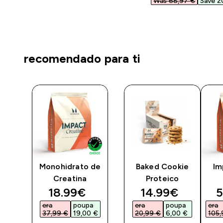
Was 68,97 €‎
Save 2
recomendado para ti
ked
Monohidrato de
Baked Cookie
Im
le)
Creatina
Proteico
discounted price
discounted pri
d
18.99€‎
14.99€‎
5
era
poupa
era
poupa
era
37,99 €‎
19,00 €‎
20,99 €‎
6,00 €‎
105,