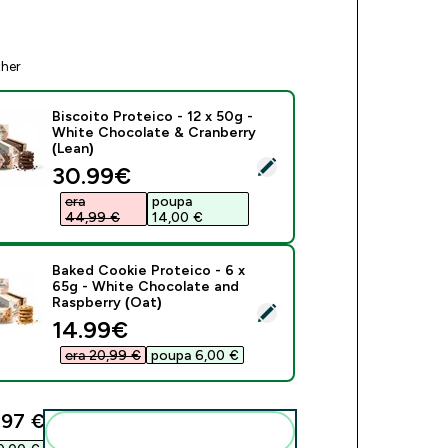
ther
Biscoito Proteico - 12 x 50g -
White Chocolate & Cranberry
(Lean)
ect this product - Biscoito Proteico - 12 x 50g - White Chocol
discounted price
30.99€‎
era
poupa
44,99 €‎
14,00 €‎
Baked Cookie Proteico - 6 x
65g - White Chocolate and
Raspberry (Oat)
ect this product - Baked Cookie Proteico - 6 x 65g - White Ch
discounted price
14.99€‎
era 20,99 €‎
poupa 6,00 €‎
97 €‎
Add these to your routine