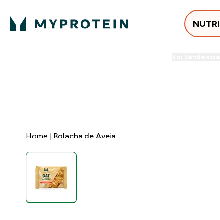
NUTR
Em tendência
Entrega Grátis ao gastares +5
FLASH ⚡ ATÉ -60% + 15% EXTRA NA GA
Home
Bolacha de Aveia