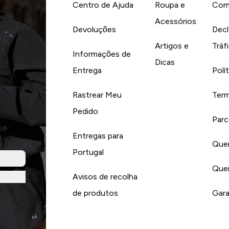
Centro de Ajuda
Roupa e
Com
Acessórios
Devoluções
Decl
Artigos e
Tráf
Informações de
Dicas
Entrega
Polí
Rastrear Meu
Term
Pedido
Parc
Entregas para
Quer
Portugal
Quer
Avisos de recolha
de produtos
Gara