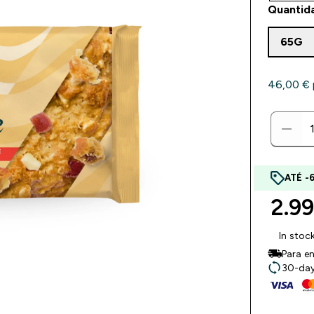
Quantid
65G
46,00 €‎ 
ATÉ -
2.99
In stoc
Para en
30-day