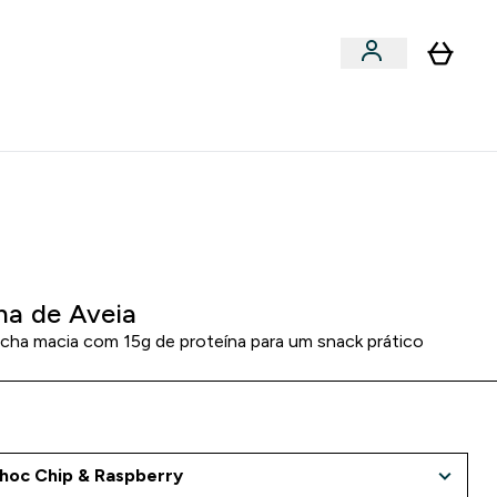
Acessórios
bmenu
Enter Snacks Proteícos submenu
⌄
entes? 15% Extra com a Newsletter
0 0
:
2 1
:
0 6
:
5 1
:
DIA
HORAS
MINUTOS
SEGUNDOS
ha de Aveia
cha macia com 15g de proteína para um snack prático