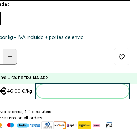
ade:
por kg - IVA incluído + portes de envio
60% + 5% EXTRA NA APP
€‎
46,00 €‎/kg
Adicionar ao carrinho
k
vio express, 1-2 dias úteis
 returns on all orders