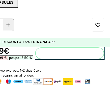
PSULES
E DESCONTO + 5% EXTRA NA APP
ounted price
9€‎
Adicionar ao carrinho
99 €‎
poupa 15,50 €‎
k
vio express, 1-2 dias úteis
 returns on all orders