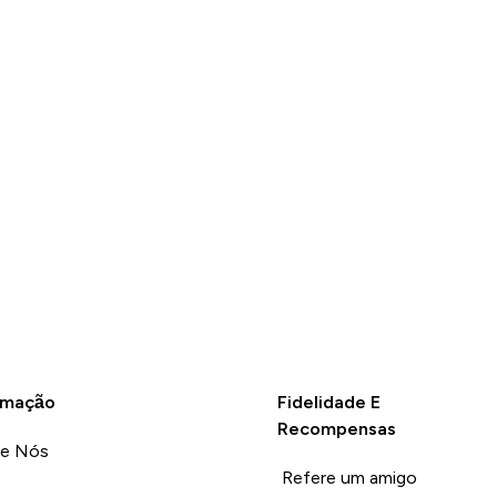
ante, Até a
tenho sentido
l de queda e
udável
Unhelpful (0)
rmação
Fidelidade E
Recompensas
re Nós
Refere um amigo