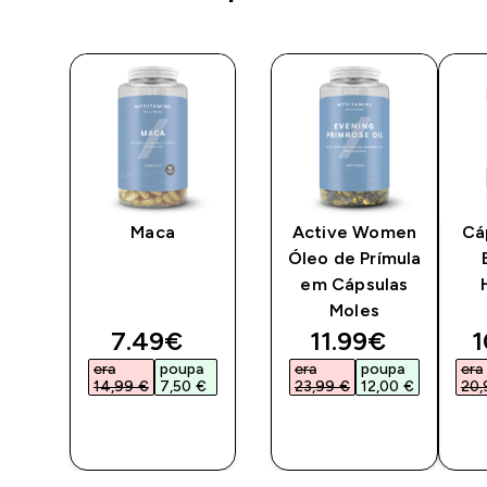
a
Maca
Active Women
Cá
Óleo de Prímula
em Cápsulas
Moles
ted price
discounted price
discounted pri
d
7.49€‎
11.99€‎
1
a
era
poupa
era
poupa
era
‎
14,99 €‎
7,50 €‎
23,99 €‎
12,00 €‎
20,
COMPRA
COMPRA
RÁPIDA
RÁPIDA