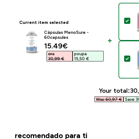
Sel
Current item selected
Cápsulas MenoSure -
60capsules
discounted price
15.49€‎
era
poupa
Sel
30,99 €‎
15,50 €‎
Your total:
30,
Was 60,97 €‎
Save 3
recomendado para ti