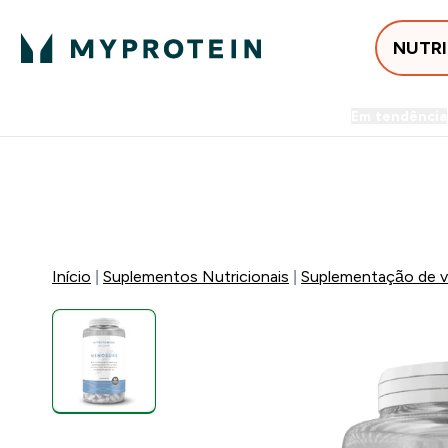
NUTR
Em tendência
Entrega Grátis ao gastares +5
-50% EM CREATINA & SELEC
Início
Suplementos Nutricionais
Suplementação de vi