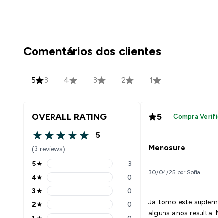
Comentários dos clientes
5
3
4
3
2
1
OVERALL RATING
5
Compra Verifi
5
5 out of 5 stars
Menosure
(3 reviews)
5
★
3
5 stars rating 3 reviews
30/04/25 por Sofia
4
★
0
4 stars rating 0 reviews
3
★
0
3 stars rating 0 reviews
Já tomo este suplem
2
★
0
2 stars rating 0 reviews
alguns anos resulta.
1
★
0