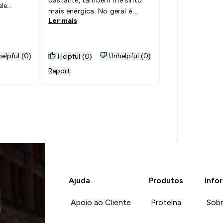
e...
mais enérgica. No geral é
tem diminuído bast
Ler mais
Ler mais
bom. Aconselho.
nível de cabelo 
melhorias a níve
com aspecto sa
elpful (0)
Unhelpful (0)
Helpful (0)
Helpful (0)
Report
Report
Ajuda
Produtos
Info
Apoio ao Cliente
Proteína
Sob