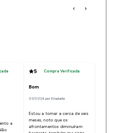
5
5
cada
Compra Verificada
Compra V
Bom
Excelente qua
01/01/24 por Elisabete
27/01/23 por Sandr
Estou a tomar a cerca de seis
Tenho 50anos e
meses, noto que os
tomando estas v
ento a
afrontamentos diminuíram
mais de um mês 
 Não
bastante, também me sinto
os sintomas pr