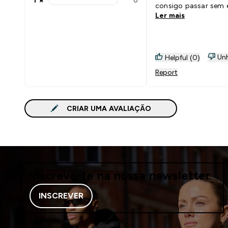
1 stars rating 0 reviews
consigo passar sem el
Ler mais
Unh
Helpful (0)
Report
CRIAR UMA AVALIAÇÃO
Inscreve-te na nossa newsletter
INSCREVER