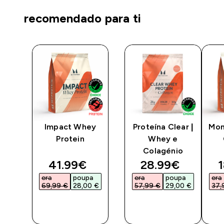
recomendado para ti
na
Impact Whey
Proteína Clear |
Mon
o
Protein
Whey e
Colagénio
ted price
discounted price
discounted pri
d
41.99€‎
28.99€‎
1
a
era
poupa
era
poupa
era
 €‎
69,99 €‎
28,00 €‎
57,99 €‎
29,00 €‎
37,
COMPRA
COMPRA
RÁPIDA
RÁPIDA