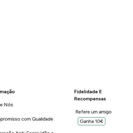
rmação
Fidelidade E
Recompensas
re Nós
Refere um amigo
promisso com Qualidade
Ganha 10€