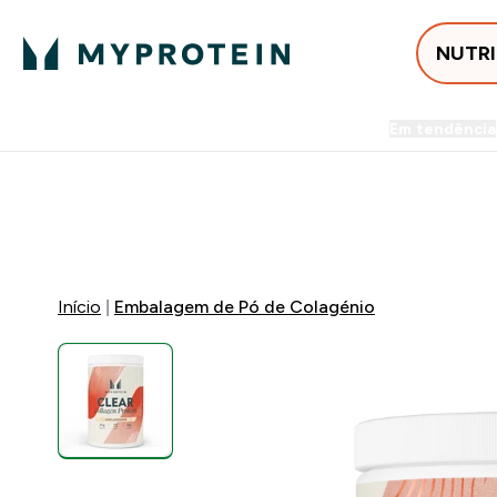
NUTR
Em tendência
Entrega Grátis ao gastares +5
⚡ 15% EXTRA NAS NOVIDADE
Início
Embalagem de Pó de Colagénio