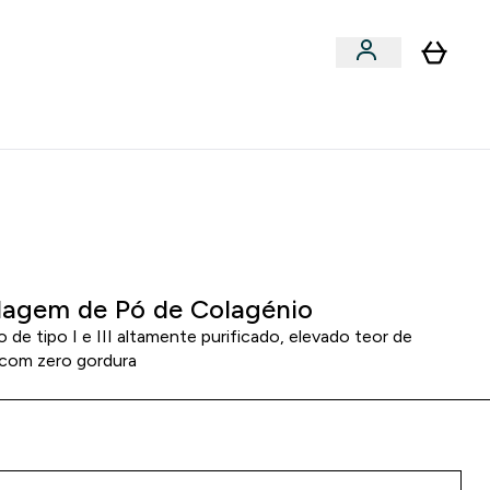
Acessórios
bmenu
Enter Snacks Proteícos submenu
⌄
entes? 15% Extra com a Newsletter
0 5
:
3 1
:
3 1
HORAS
MINUTOS
SEGUNDOS
agem de Pó de Colagénio
 de tipo I e III altamente purificado, elevado teor de
 com zero gordura