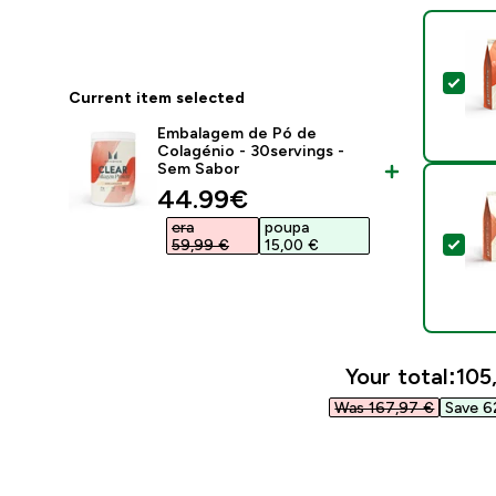
Sel
Current item selected
Embalagem de Pó de
Colagénio - 30servings -
Sem Sabor
discounted price
44.99€‎
era
poupa
Sel
59,99 €‎
15,00 €‎
Your total:
105
Was 167,97 €‎
Save 6