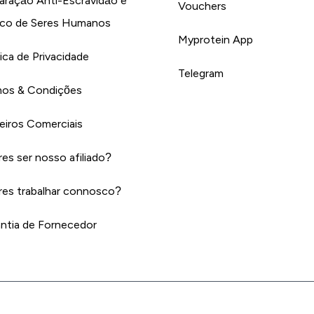
aração Anti-Escravidão e
Vouchers
ico de Seres Humanos
Myprotein App
tica de Privacidade
Telegram
os & Condições
eiros Comerciais
es ser nosso afiliado?
es trabalhar connosco?
ntia de Fornecedor