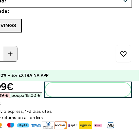
ade:
RVINGS
60% + 5% EXTRA NA APP
ounted price
9€‎
Adicionar ao carrinho
99 €‎
poupa 15,00 €‎
k
vio express, 1-2 dias úteis
 returns on all orders