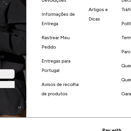
Devoluções
Decl
Artigos e
Tráf
Informações de
Dicas
Entrega
Polí
Rastrear Meu
Term
Pedido
Parc
Entregas para
Quer
Portugal
Quer
Avisos de recolha
de produtos
Gara
Pay with