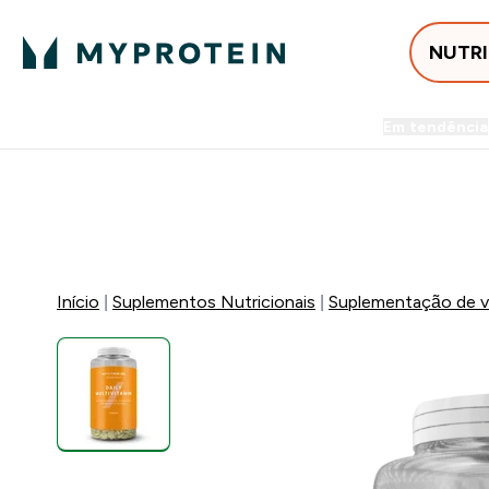
NUTR
Em tendência
Entrega Grátis ao gastares +5
FLASH ⚡ ATÉ -60% + 15% EXTRA NA GA
Início
Suplementos Nutricionais
Suplementação de vi