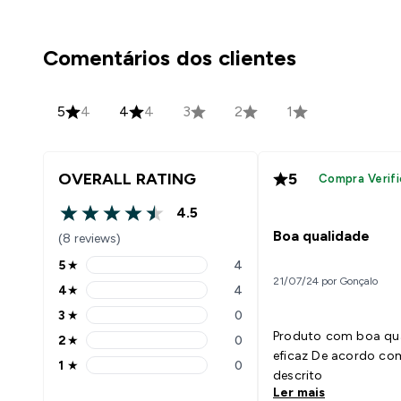
Comentários dos clientes
5
4
4
4
3
2
1
OVERALL RATING
5
Compra Verifi
4.5
4.5 out of 5 stars
Boa qualidade
(8 reviews)
5
★
4
5 stars rating 4 reviews
21/07/24 por Gonçalo
4
★
4
4 stars rating 4 reviews
3
★
0
3 stars rating 0 reviews
Produto com boa qua
2
★
0
2 stars rating 0 reviews
eficaz De acordo co
1
★
0
1 stars rating 0 reviews
descrito
Ler mais