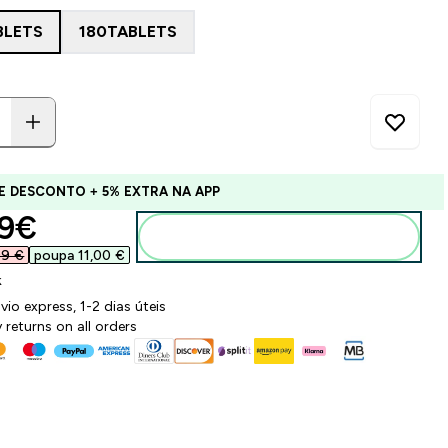
BLETS
180TABLETS
E DESCONTO + 5% EXTRA NA APP
ounted price
9€‎
Adicionar ao carrinho
99 €‎
poupa 11,00 €‎
k
vio express, 1-2 dias úteis
 returns on all orders