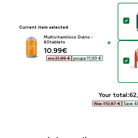
Sel
Current item selected
Multivitamínico Diário -
60tablets
discounted price
10.99€‎
era 21,99 €‎
poupa 11,00 €‎
Sel
Your total:
62,
Was 110,97 €‎
Save 4