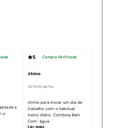
5
5
cada
Compra Verificada
Compra V
Imprescindível
ótimo
06/06/18 por zegu
13/10/22 por Rui
Facílimo de engo
ótimo para iniciar um dia de
a minha mulher 
lidade e
trabalho com o habitual
excelente comp
m o
treino diário. Combina Bem
uma boa dieta. Combina Bem
Com: água
Com: Água
Ler mais