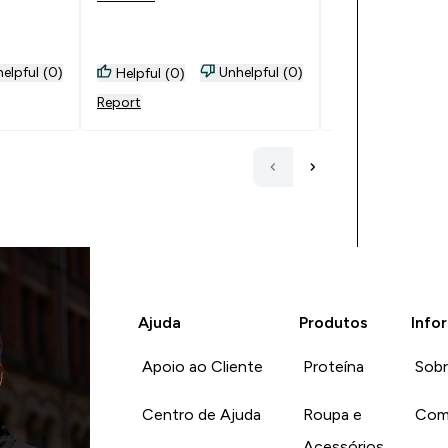
Ler mais
elpful (0)
Unhelpful (0)
Helpful (0)
Helpful (5)
Report
Report
Ajuda
Produtos
Info
Apoio ao Cliente
Proteína
Sob
Centro de Ajuda
Roupa e
Com
Acessórios