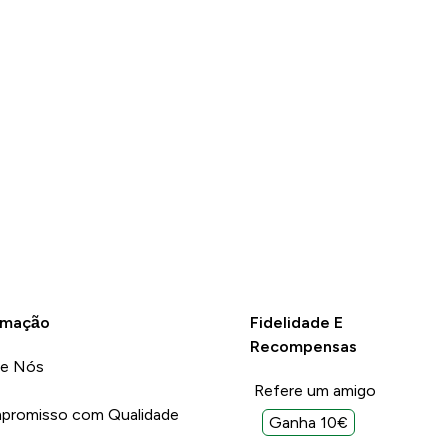
Ler mais
Ler mais
possui gos
Unhelpful (0)
Unhelpful (9)
Helpful (19)
Helpful (
Report
Report
rmação
Fidelidade E
Recompensas
re Nós
Refere um amigo
promisso com Qualidade
Ganha 10€