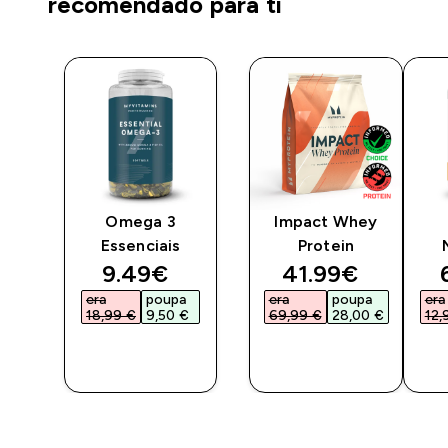
recomendado para ti
Omega 3
Impact Whey
co
Essenciais
Protein
ted price
discounted price
discounted pri
9.49€‎
41.99€‎
a
era
poupa
era
poupa
era
€‎
18,99 €‎
9,50 €‎
69,99 €‎
28,00 €‎
12,
COMPRA
COMPRA
RÁPIDA
RÁPIDA