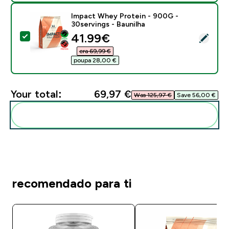
Impact Whey Protein - 900G -
30servings - Baunilha
discounted price
41.99€‎
Select this product - Impact Whey Protein - 900G - 3
era 69,99 €‎
poupa 28,00 €‎
Your total:
69,97 €‎
Was 125,97 €‎
Save 56,00 €‎
Add these to your routine
recomendado para ti