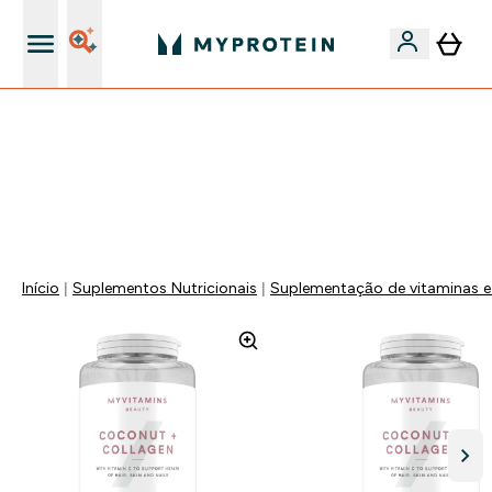
15€ por cada Amigo Referido
⚡ ATÉ -60% + 15% EXTRA EM PROTEÍNAS SÓ NA APP |
TERMINA EM:
0 0
:
0 3
:
2 9
:
2 0
DIA
HORAS
MINUTOS
SEGUNDOS
Início
Suplementos Nutricionais
Suplementação de vitaminas e