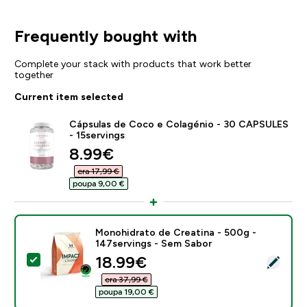
Frequently bought with
Complete your stack with products that work better
together
Current item selected
Cápsulas de Coco e Colagénio - 30 CAPSULES
- 15servings
discounted price
8.99€‎
era 17,99 €‎
poupa 9,00 €‎
Monohidrato de Creatina - 500g -
147servings - Sem Sabor
discounted price
18.99€‎
Select this product - Monohidrato de Creatina - 500g
era 37,99 €‎
poupa 19,00 €‎