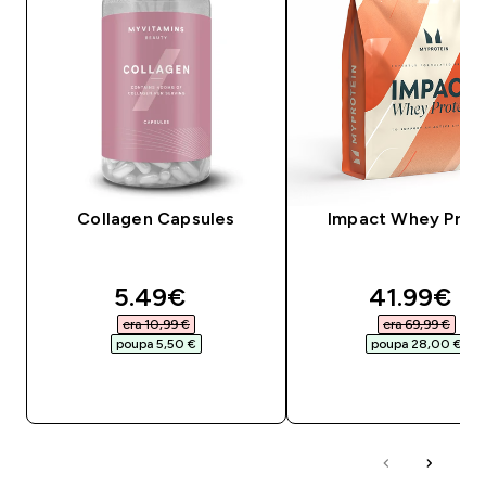
Collagen Capsules
Impact Whey Prot
discounted price
discounte
5.49€‎
41.99€‎
era 10,99 €‎
era 69,99 €‎
poupa 5,50 €‎
poupa 28,00 €‎
COMPRA RÁPIDA
COMPRA RÁPID