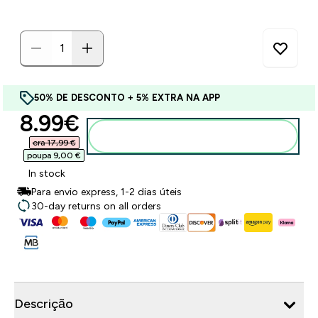
50% DE DESCONTO + 5% EXTRA NA APP
discounted price
8.99€‎
Adicionar ao carrinho
era 17,99 €‎
poupa 9,00 €‎
In stock
Para envio express, 1-2 dias úteis
30-day returns on all orders
Descrição