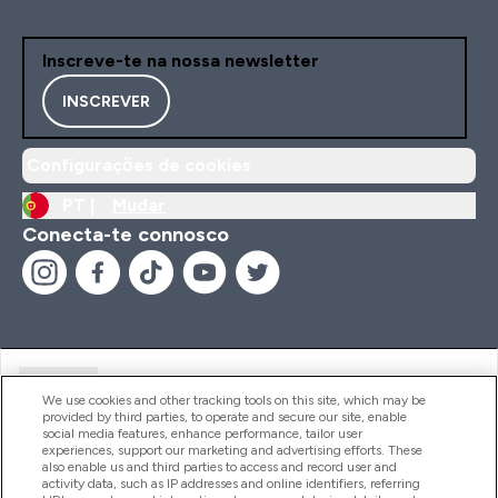
Inscreve-te na nossa newsletter
INSCREVER
Configurações de cookies
PT |
Mudar
Conecta-te connosco
Ajuda
We use cookies and other tracking tools on this site, which may be
provided by third parties, to operate and secure our site, enable
social media features, enhance performance, tailor user
experiences, support our marketing and advertising efforts. These
Produtos
also enable us and third parties to access and record user and
activity data, such as IP addresses and online identifiers, referring