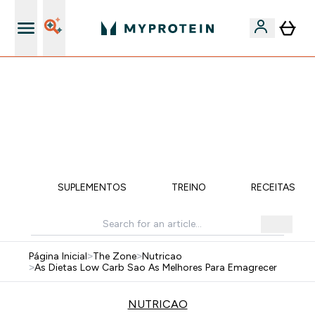
5% Extra na App
-50% EM CREATINA & SELECIONADOS + 5% EXTRA NA
APP | TERMINA EM:
0 0
:
0 3
:
1 9
:
0 4
DIA
HORAS
MINUTOS
SEGUNDOS
ÇÃO
SUPLEMENTOS
TREINO
RECEITAS SA
Página Inicial
>
The Zone
>
Nutricao
>
As Dietas Low Carb Sao As Melhores Para Emagrecer
NUTRICAO