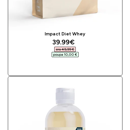
Impact Diet Whey
discounted price
39.99€‎
era 49,99 €‎
poupa 10,00 €‎
COMPRA RÁPIDA