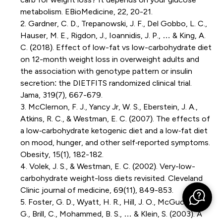
metabolism. EBioMedicine, 22, 20-21.
2. Gardner, C. D., Trepanowski, J. F., Del Gobbo, L. C.,
Hauser, M. E., Rigdon, J., Ioannidis, J. P., … & King, A.
C. (2018). Effect of low-fat vs low-carbohydrate diet
on 12-month weight loss in overweight adults and
the association with genotype pattern or insulin
secretion: the DIETFITS randomized clinical trial.
Jama, 319(7), 667-679.
3. McClernon, F. J., Yancy Jr, W. S., Eberstein, J. A.,
Atkins, R. C., & Westman, E. C. (2007). The effects of
a low‐carbohydrate ketogenic diet and a low‐fat diet
on mood, hunger, and other self‐reported symptoms.
Obesity, 15(1), 182-182.
4. Volek, J. S., & Westman, E. C. (2002). Very-low-
carbohydrate weight-loss diets revisited. Cleveland
Clinic journal of medicine, 69(11), 849-853.
5. Foster, G. D., Wyatt, H. R., Hill, J. O., McGuckin, B.
G., Brill, C., Mohammed, B. S., … & Klein, S. (2003). A