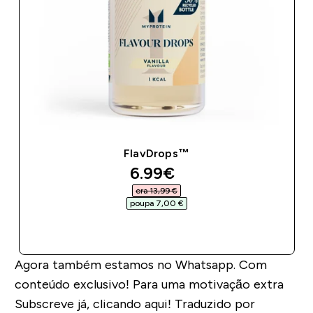
FlavDrops™
discounted price
6.99€‎
era 13,99 €‎
poupa 7,00 €‎
COMPRA RÁPIDA
Agora também estamos no Whatsapp. Com
conteúdo exclusivo! Para uma motivação extra
Subscreve já, clicando aqui! Traduzido por