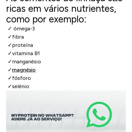
ricas em vários nutrientes,
como por exemplo:
✓
ómega-3
✓
fibra
✓
proteína
✓
vitamina B1
✓
manganésio
✓
magnésio
✓
fósforo
✓
selénio