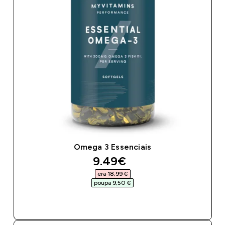
Omega 3 Essenciais
discounted price
9.49€‎
era 18,99 €‎
poupa 9,50 €‎
COMPRA RÁPIDA