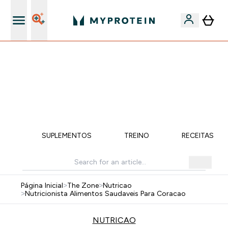
15€ por cada Amigo Referido
50% DE DESCONTO EM VITAMINAS + 5% EXTRA NA APP
| TERMINA EM:
0 0
:
0 2
:
1 7
:
4 1
DIA
HORAS
MINUTOS
SEGUNDOS
ÇÃO
SUPLEMENTOS
TREINO
RECEITAS SA
Página Inicial
>
The Zone
>
Nutricao
>
Nutricionista Alimentos Saudaveis Para Coracao
NUTRICAO