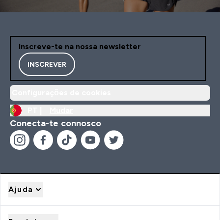
Inscreve-te na nossa newsletter
INSCREVER
Configurações de cookies
PT |
Mudar
Conecta-te connosco
Ajuda