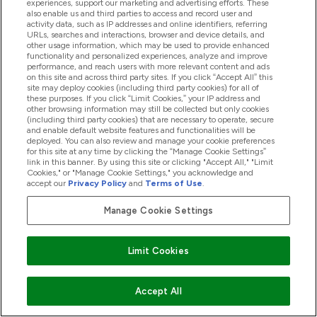
experiences, support our marketing and advertising efforts. These
also enable us and third parties to access and record user and
2. Surh, Y. J., & Lee, S. S. (1995). Capsaicin, a double-
activity data, such as IP addresses and online identifiers, referring
edged sword: toxicity, metabolism, and
URLs, searches and interactions, browser and device details, and
other usage information, which may be used to provide enhanced
chemopreventivepotential. Life sciences, 56(22),
functionality and personalized experiences, analyze and improve
1845-1855.
performance, and reach users with more relevant content and ads
on this site and across third party sites. If you click “Accept All” this
3. Ford, E. S., Ajani, U. A., McGuire, L. C., & Liu, S.
site may deploy cookies (including third party cookies) for all of
these purposes. If you click “Limit Cookies,” your IP address and
(2005). Concentrations of serum vitamin D and the
other browsing information may still be collected but only cookies
metabolic syndrome among US adults. Diabetes care,
(including third party cookies) that are necessary to operate, secure
and enable default website features and functionalities will be
28(5), 1228-1230.
deployed. You can also review and manage your cookie preferences
4. Thornton, S. N. (2016). Increased hydration can be
for this site at any time by clicking the “Manage Cookie Settings”
link in this banner. By using this site or clicking "Accept All," "Limit
associated with weight loss. Frontiers in nutrition, 3,
Cookies," or "Manage Cookie Settings," you acknowledge and
accept our
Privacy Policy
and
Terms of Use
.
18.
5. Greenberg, J. A., Axen, K. V., Schnoll, R., & Boozer,
Manage Cookie Settings
C. N. (2005). Coffee, tea and diabetes: the role of
weight loss and caffeine. International journal of
Limit Cookies
obesity, 29(9), 1121-1129.
6. Hursel, R., Viechtbauer, W., & Westerterp-
Plantenga, M. S. (2009). The effects of green tea on
Accept All
weight loss and weight maintenance: a meta-analysis.