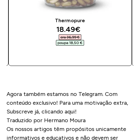
Thermopure
discounted price
18.49€‎
era 36,99 €‎
poupa 18,50 €‎
COMPRA RÁPIDA
Agora também estamos no Telegram. Com
conteúdo exclusivo! Para uma motivação extra,
Subscreve já, clicando aqui!
Traduzido por Hermano Moura
Os nossos artigos têm propósitos unicamente
informativos e educativos e não devem ser