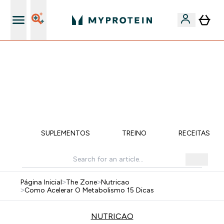
5% Extra na App
⚡ 15% EXTRA NAS NOVIDADES DE ROUPA + ENVIO POR
1€ | TERMINA EM:
0 0
:
0 1
:
1 7
:
2 8
DIA
HORAS
MINUTOS
SEGUNDOS
ÇÃO
SUPLEMENTOS
TREINO
RECEITAS SA
Página Inicial
>
The Zone
>
Nutricao
>
Como Acelerar O Metabolismo 15 Dicas
NUTRICAO