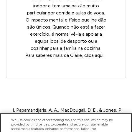
indoor e tem uma paixão muito
particular por corrida e aulas de yoga.
O impacto mental e físico que lhe dão
são únicos. Quando não está a fazer
exercício, é normal vê-la a apoiar a
equipa local de desporto ou a
cozinhar para a família na cozinha.
Para saberes mais da Claire, clica
aqui
.
1. Papamandjaris, A. A., MacDougall, D. E., & Jones, P.
J. (1998). Medium chain fatty acid metabolism and
We use cookies and other tracking tools on this site, which may be
energy expenditure: obesity treatment implications.
provided by third parties, to operate and secure our site, enable
social media features, enhance performance, tailor user
Life sciences, 62(14), 1203-1215.