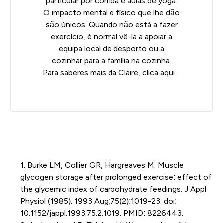
particular por corrida e aulas de yoga.
O impacto mental e físico que lhe dão
são únicos. Quando não está a fazer
exercício, é normal vê-la a apoiar a
equipa local de desporto ou a
cozinhar para a família na cozinha.
Para saberes mais da Claire, clica
aqui
.
1. Burke LM, Collier GR, Hargreaves M. Muscle
glycogen storage after prolonged exercise: effect of
the glycemic index of carbohydrate feedings. J Appl
Physiol (1985). 1993 Aug;75(2):1019-23. doi:
10.1152/jappl.1993.75.2.1019. PMID: 8226443.