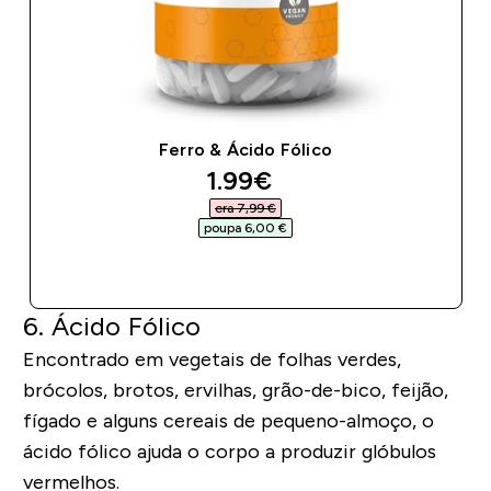
Ferro & Ácido Fólico
discounted price
1.99€‎
era 7,99 €‎
poupa 6,00 €‎
COMPRA RÁPIDA
6. Ácido Fólico
Encontrado em vegetais de folhas verdes,
brócolos, brotos, ervilhas, grão-de-bico, feijão,
fígado e alguns cereais de pequeno-almoço, o
ácido fólico ajuda o corpo a produzir glóbulos
vermelhos.