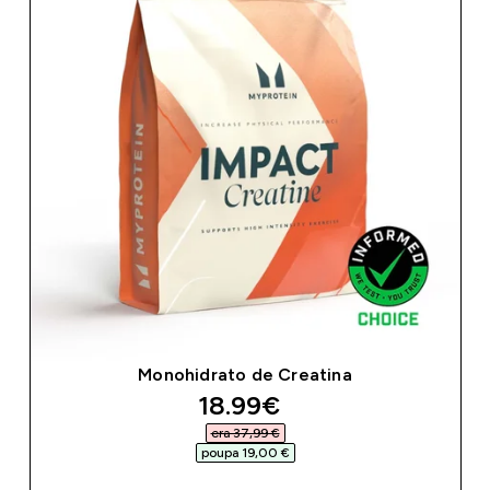
Monohidrato de Creatina
discounted price
18.99€‎
era 37,99 €‎
poupa 19,00 €‎