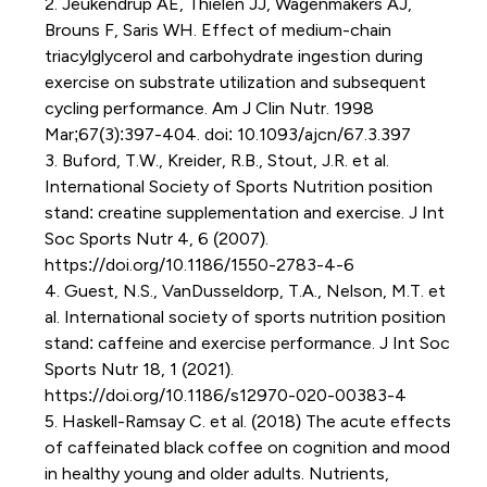
2. Jeukendrup AE, Thielen JJ, Wagenmakers AJ,
Brouns F, Saris WH. Effect of medium-chain
triacylglycerol and carbohydrate ingestion during
exercise on substrate utilization and subsequent
cycling performance. Am J Clin Nutr. 1998
Mar;67(3):397-404. doi: 10.1093/ajcn/67.3.397
3. Buford, T.W., Kreider, R.B., Stout, J.R. et al.
International Society of Sports Nutrition position
stand: creatine supplementation and exercise. J Int
Soc Sports Nutr 4, 6 (2007).
https://doi.org/10.1186/1550-2783-4-6
4. Guest, N.S., VanDusseldorp, T.A., Nelson, M.T. et
al. International society of sports nutrition position
stand: caffeine and exercise performance. J Int Soc
Sports Nutr 18, 1 (2021).
https://doi.org/10.1186/s12970-020-00383-4
5. Haskell-Ramsay C. et al. (2018) The acute effects
of caffeinated black coffee on cognition and mood
in healthy young and older adults. Nutrients,