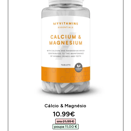
Cálcio & Magnésio
discounted price
10.99€‎
era 21,99 €‎
poupa 11,00 €‎