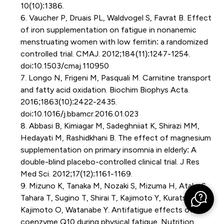
10(10):1386.
6. Vaucher P, Druais PL, Waldvogel S, Favrat B. Effect
of iron supplementation on fatigue in nonanemic
menstruating women with low ferritin: a randomized
controlled trial. CMAJ. 2012;184(11):1247-1254.
doi:10.1503/cmaj.110950
7. Longo N, Frigeni M, Pasquali M. Carnitine transport
and fatty acid oxidation. Biochim Biophys Acta.
2016;1863(10):2422-2435.
doi:10.1016/j.bbamcr.2016.01.023
8. Abbasi B, Kimiagar M, Sadeghniiat K, Shirazi MM,
Hedayati M, Rashidkhani B. The effect of magnesium
supplementation on primary insomnia in elderly: A
double-blind placebo-controlled clinical trial. J Res
Med Sci. 2012;17(12):1161-1169.
9. Mizuno K, Tanaka M, Nozaki S, Mizuma H, Ataka S,
Tahara T, Sugino T, Shirai T, Kajimoto Y, Kuratsune H,
Kajimoto O, Watanabe Y. Antifatigue effects of
coenzyme Q10 during physical fatigue. Nutrition.