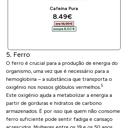
Cafeína Pura
discounted price
8.49€‎
era 16,99 €‎
poupa 8,50 €‎
COMPRA RÁPIDA
5. Ferro
O ferro é crucial para a produção de energia do
organismo, uma vez que é necessário para a
hemoglobina – a substância que transporta o
5
oxigénio nos nossos glóbulos vermelhos.
Este oxigénio ajuda a metabolizar a energia a
partir de gorduras e hidratos de carbono
armazenados. É por isso que quem não consome
ferro suficiente pode sentir fadiga e cansaço
acrescidos. Mulheres entre os 19 e os 50 anos