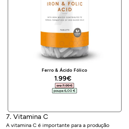
Ferro & Ácido Fólico
discounted price
1.99€‎
era 7,99 €‎
poupa 6,00 €‎
COMPRA RÁPIDA
7. Vitamina C
A vitamina C é importante para a produção