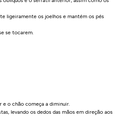
 oblíquos e o serrátil anterior, assim como os
te ligeiramente os joelhos e mantém os pés
se se tocarem.
r e o chão começa a diminuir.
stas, levando os dedos das mãos em direção aos