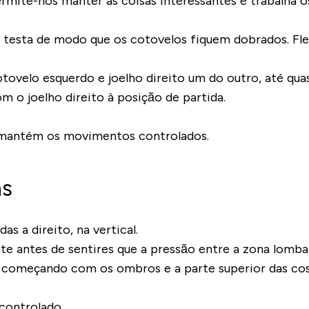
mite-nos manter as coisas interessantes e trabalha os
testa de modo que os cotovelos fiquem dobrados. Fle
ovelo esquerdo e joelho direito um do outro, até qua
 o joelho direito à posição de partida.
 mantém os movimentos controlados.
as
s a direito, na vertical.
e antes de sentires que a pressão entre a zona lomba
, começando com os ombros e a parte superior das co
controlado.