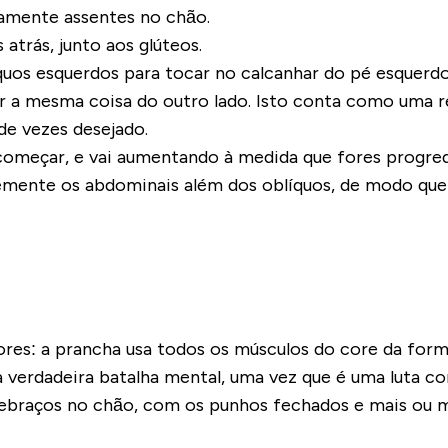
tamente assentes no chão.
atrás, junto aos glúteos.
íquos esquerdos para tocar no calcanhar do pé esque
zer a mesma coisa do outro lado. Isto conta como uma r
e vezes desejado.
 começar, e vai aumentando à medida que fores progre
mente os abdominais além dos oblíquos, de modo que 
iores: a prancha usa todos os músculos do core da fo
 verdadeira batalha mental, uma vez que é uma luta con
tebraços no chão, com os punhos fechados e mais ou 