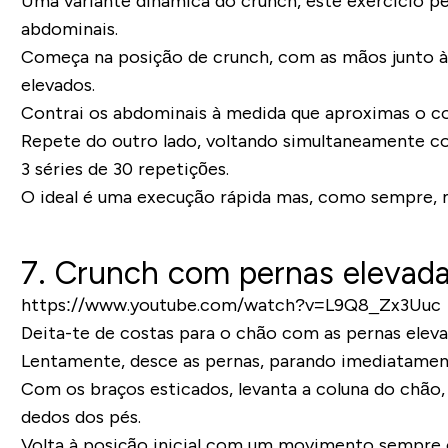
Uma variante dinâmica do crunch, este exercício per
abdominais.
Começa na posição de crunch, com as mãos junto à 
elevados.
Contrai os abdominais à medida que aproximas o cot
Repete do outro lado, voltando simultaneamente com
3 séries de 30 repetições.
O ideal é uma execução rápida mas, como sempre,
7. Crunch com pernas elevad
https://www.youtube.com/watch?v=L9Q8_Zx3Uuc
Deita-te de costas para o chão com as pernas elevada
Lentamente, desce as pernas, parando imediatament
Com os braços esticados, levanta a coluna do chão
dedos dos pés.
Volta à posição inicial com um movimento sempre 