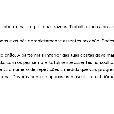
os abdominais, e por boas razões. Trabalha toda a áre
rados e os pés completamente assentes no chão. Podes
o chão. A parte mais inferior das tuas costas deve ma
ida, com os pés sempre totalmente assentes no soalho
enta o número de repetições à medida que vais progre
nal. Deverás contrair apenas os músculos do abdómen,
w