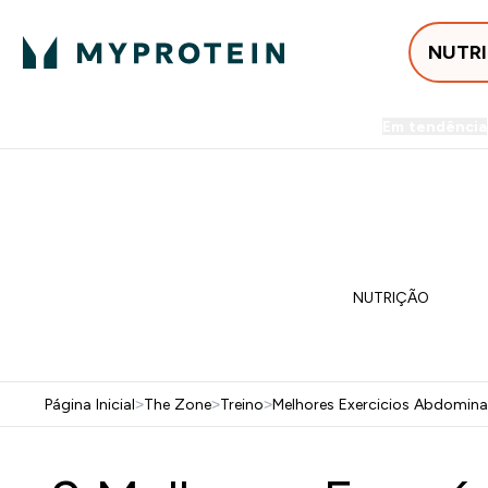
NUTR
Em tendência
Entrega Grátis ao gastares +5
FLASH ⚡ ATÉ -60% + 15% EXTRA NA GA
NUTRIÇÃO
Página Inicial
>
The Zone
>
Treino
>
Melhores Exercicios Abdomin