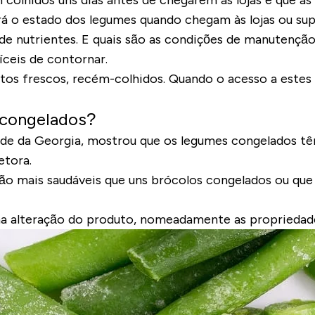
olhidos uns dias antes de chegarem às lojas e que as
erá o estado dos legumes quando chegam às lojas ou s
 de nutrientes
. E quais são as condições de manutenç
ceis de contornar.
s frescos, recém-colhidos. Quando o acesso a estes 
s congelados?
ade da Georgia, mostrou que os legumes congelados tê
etora.
são mais saudáveis que uns brócolos congelados ou que
a alteração do produto
, nomeadamente as propriedades 