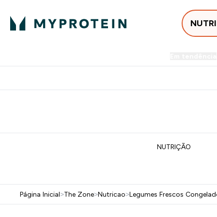
NUTR
Em tendência
Entrega Grátis ao gastares +5
NUTRIÇÃO
Página Inicial
>
The Zone
>
Nutricao
>
Legumes Frescos Congelado