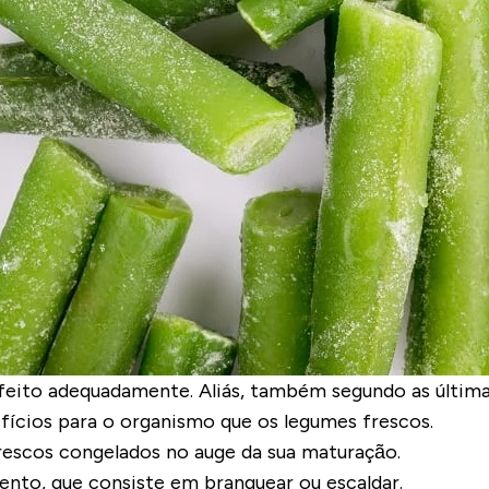
feito adequadamente. Aliás, também segundo as última
fícios
para o organismo que os legumes frescos.
rescos congelados no auge da sua maturação.
mento
, que consiste em branquear ou escaldar.