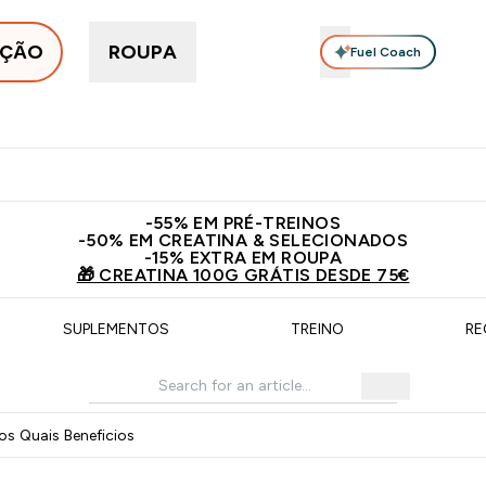
IÇÃO
ROUPA
Fuel Coach
Proteínas
Suplementos
Vitaminas
Snacks Proteícos
Enter Em tendência submenu
Enter Proteínas submenu
Enter Suplementos submenu
Enter Vitaminas su
⌄
⌄
⌄
⌄
5€
15€ por cada Amigo Referido
5% Extra na App
Novos cli
​-55% EM PRÉ-TREINOS
-50% EM CREATINA & SELECIONADOS
-15% EXTRA EM ROUPA
🎁 CREATINA 100G GRÁTIS DESDE 75€
SUPLEMENTOS
TREINO
RE
s Quais Beneficios