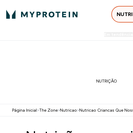
NUTR
Em tendência
Entrega Grátis ao gastares +5
FLASH ⚡ ATÉ -60% + 15% EXTRA NA GA
NUTRIÇÃO
Página Inicial
>
The Zone
>
Nutricao
>
Nutricao Criancas Que Nos