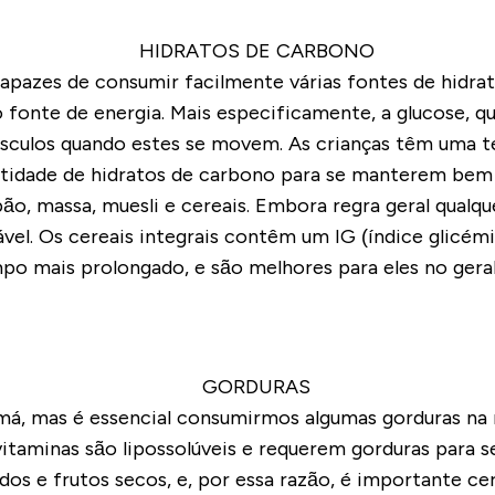
apazes de consumir facilmente várias fontes de hidra
fonte de energia. Mais especificamente, a glucose, q
músculos quando estes se movem. As crianças têm uma 
tidade de hidratos de carbono para se manterem bem 
o, massa, muesli e cereais. Embora regra geral qualque
dável. Os cereais integrais contêm um
IG (
índice glicém
o mais prolongado, e são melhores para eles no geral
 má, mas é essencial consumirmos algumas gorduras na 
vitaminas são lipossolúveis e requerem gorduras para 
s e frutos secos, e, por essa razão, é importante c