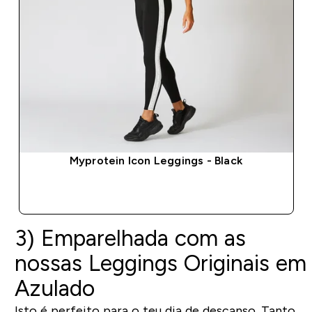
Myprotein Icon Leggings - Black
COMPRA RÁPIDA
3)
Emparelhada com as
nossas
Leggings
Origina
is
em
Azulado
Isto é perfeito para o teu dia de descanso. Tanto