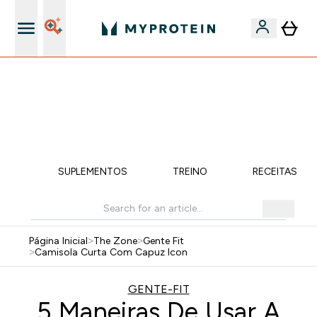
 Extra na App
Novos clientes?
🚚 ENVIO POR 1€ EM COMPRAS DE 40€ | TERMINA EM:
0 0
:
0 2
:
3 5
:
0 0
DIA
HORAS
MINUTOS
SEGUNDOS
ÇÃO
SUPLEMENTOS
TREINO
RECEITAS SA
Página Inicial
>
The Zone
>
Gente Fit
>
Camisola Curta Com Capuz Icon
GENTE-FIT
5 Maneiras De Usar A