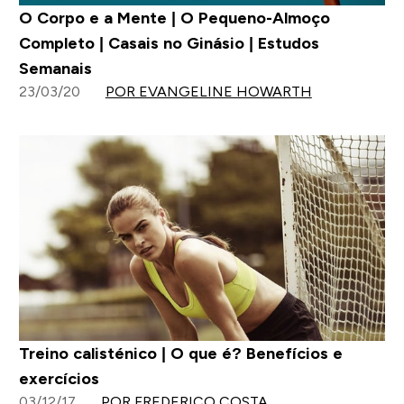
O Corpo e a Mente | O Pequeno-Almoço
Completo | Casais no Ginásio | Estudos
Semanais
23/03/20
POR EVANGELINE HOWARTH
Treino calisténico | O que é? Benefícios e
exercícios
03/12/17
POR FREDERICO COSTA