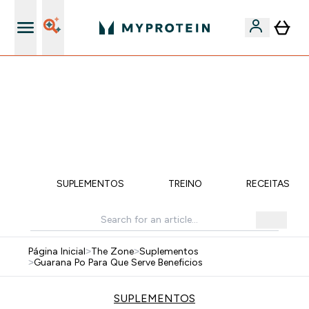
15€ por cada Amigo Referido
-50% EM CREATINA & SELECIONADOS + 5% EXTRA NA
APP | TERMINA EM:
0 0
:
0 3
:
0 7
:
3 7
DIA
HORAS
MINUTOS
SEGUNDOS
ÇÃO
SUPLEMENTOS
TREINO
RECEITAS SA
Página Inicial
>
The Zone
>
Suplementos
>
Guarana Po Para Que Serve Beneficios
SUPLEMENTOS