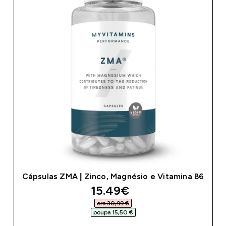
Cápsulas ZMA | Zinco, Magnésio e Vitamina B6
discounted price
15.49€‎
era 30,99 €‎
poupa 15,50 €‎