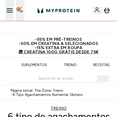
15€ por cada Amigo Referido
​-55% EM PRÉ-TREINOS
-50% EM CREATINA & SELECIONADOS
-15% EXTRA EM ROUPA
🎁 CREATINA 100G GRÁTIS DESDE 75€
ÇÃO
SUPLEMENTOS
TREINO
RECEITAS SA
Página Inicial
>
The Zone
>
Treino
>
6 Tipo Agachamentos Aumentar Gluteos
TREINO
6 tipo de agachamentos