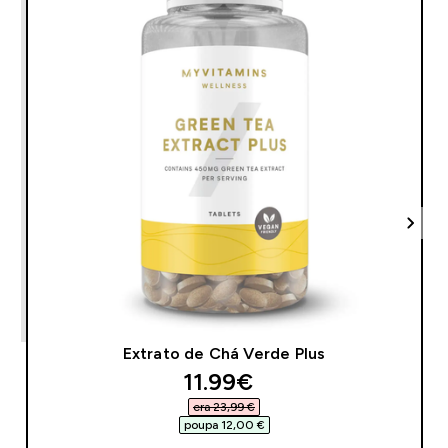
Extrato de Chá Verde Plus
discounted price
11.99€‎
era 23,99 €‎
poupa 12,00 €‎