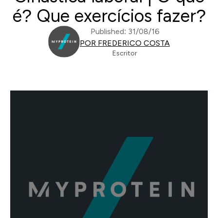
é? Que exercícios fazer?
Published: 31/08/16
POR FREDERICO COSTA
Escritor