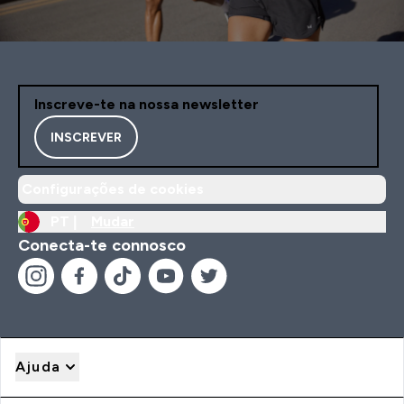
Inscreve-te na nossa newsletter
INSCREVER
Configurações de cookies
PT |
Mudar
Conecta-te connosco
Ajuda