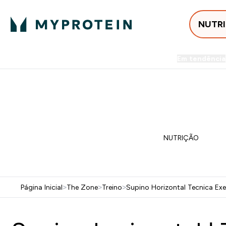
NUTR
Em tendência
Entrega Grátis ao gastares +5
-50% EM CREATINA & SELEC
NUTRIÇÃO
Página Inicial
>
The Zone
>
Treino
>
Supino Horizontal Tecnica Ex