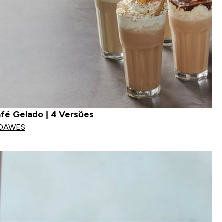
afé Gelado | 4 Versões
 DAWES