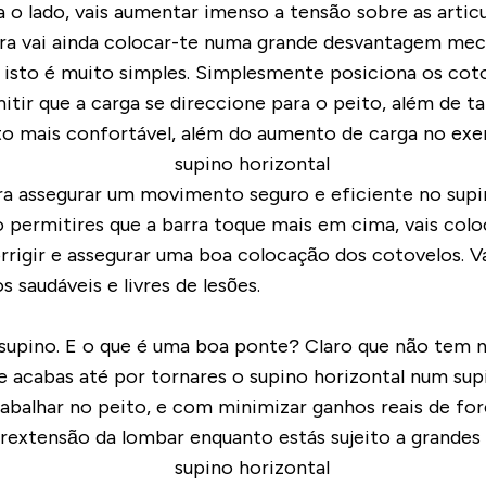
a o lado, vais aumentar imenso a tensão sobre as art
ra vai ainda colocar-te numa grande desvantagem mec
gir isto é muito simples. Simplesmente posiciona os 
rmitir que a carga se direccione para o peito, além de
 mais confortável, além do aumento de carga no exer
 assegurar um movimento seguro e eficiente no supin
permitires que a barra toque mais em cima, vais colo
rigir e assegurar uma boa colocação dos cotovelos. V
saudáveis e livres de lesões.
upino. E o que é uma boa ponte? Claro que não tem n
e acabas até por tornares o supino horizontal num supi
trabalhar no peito, e com minimizar ganhos reais de f
erextensão da lombar enquanto estás sujeito a grandes 