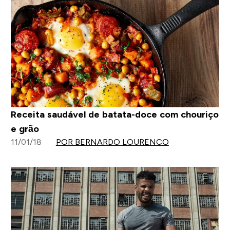
Receita saudável de batata-doce com chouriço
e grão
11/01/18
POR BERNARDO LOURENCO