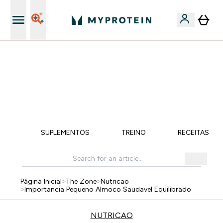
5% Extra na App
⚡ 15% EXTRA NAS NOVIDADES DE ROUPA + ENVIO POR
1€ | TERMINA EM:
0 0
:
2 2
:
4 7
:
0 6
DIA
HORAS
MINUTOS
SEGUNDOS
ÇÃO
SUPLEMENTOS
TREINO
RECEITAS SA
Página Inicial
>
The Zone
>
Nutricao
>
Importancia Pequeno Almoco Saudavel Equilibrado
NUTRICAO