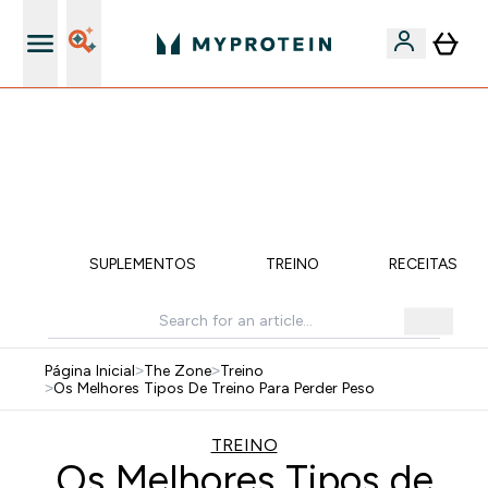
15€ por cada Amigo Referido
🚚 ENVIO POR 1€ EM COMPRAS DE 40€ | TERMINA EM:
0 0
:
0 3
:
4 5
:
1 0
DIA
HORAS
MINUTOS
SEGUNDOS
ÇÃO
SUPLEMENTOS
TREINO
RECEITAS SA
Página Inicial
>
The Zone
>
Treino
>
Os Melhores Tipos De Treino Para Perder Peso
TREINO
Os Melhores Tipos de