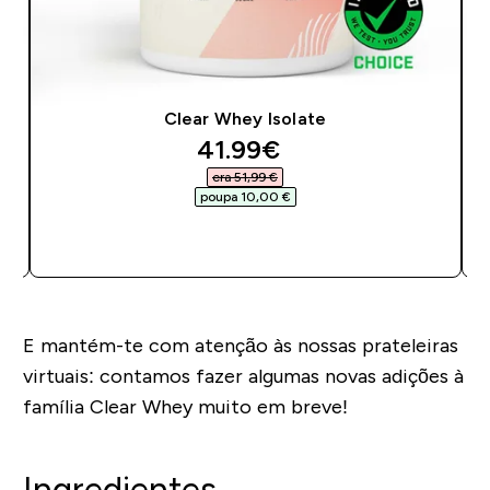
Clear Whey Isolate
discounted price
41.99€‎
era 51,99 €‎
poupa 10,00 €‎
COMPRA RÁPIDA
E mantém-te com atenção às nossas prateleiras
virtuais: contamos fazer algumas novas adições à
família Clear Whey muito em breve!
Ingredientes