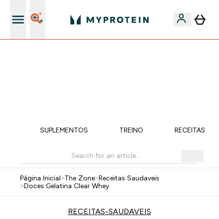
15€ por cada Amigo Referido
FLASH ⚡ ATÉ -60% + 15% EXTRA NA GAMA VEGAN |
POUPA 5% AO GASTARES 75€ | TERMINA EM:
0 0
:
2 0
:
2 1
:
1 3
DIA
HORAS
MINUTOS
SEGUNDOS
ÇÃO
SUPLEMENTOS
TREINO
RECEITAS SA
Página Inicial
>
The Zone
>
Receitas Saudaveis
>
Doces Gelatina Clear Whey
RECEITAS-SAUDAVEIS