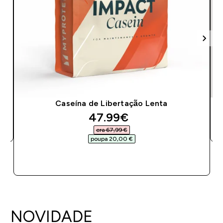
Caseína de Libertação Lenta
discounted price
47.99€‎
era 67,99 €‎
poupa 20,00 €‎
COMPRA RÁPIDA
NOVIDADE