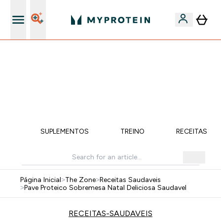
15€ por cada Amigo Referido
⚡ 15% EXTRA NAS NOVIDADES DE ROUPA + ENVIO POR
1€ | TERMINA EM:
0 0
:
1 4
:
2 6
:
2 7
DIA
HORAS
MINUTOS
SEGUNDOS
ÇÃO
SUPLEMENTOS
TREINO
RECEITAS SA
Página Inicial
>
The Zone
>
Receitas Saudaveis
>
Pave Proteico Sobremesa Natal Deliciosa Saudavel
RECEITAS-SAUDAVEIS