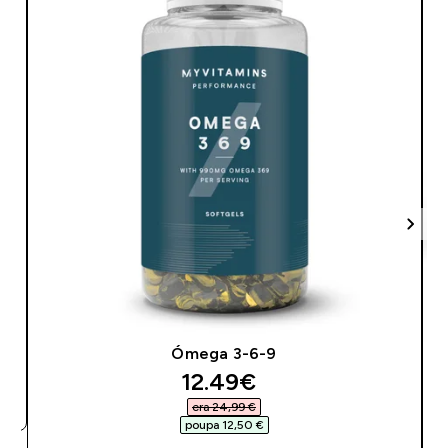
Ómega 3-6-9
discounted price
12.49€‎
era 24,99 €‎
poupa 12,50 €‎