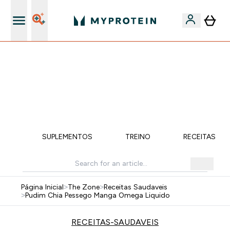
15€ por cada Amigo Referido
⚡ 15% EXTRA NAS NOVIDADES DE ROUPA + ENVIO POR
1€ | TERMINA EM:
0 0
:
1 8
:
4 6
:
3 3
DIA
HORAS
MINUTOS
SEGUNDOS
ÇÃO
SUPLEMENTOS
TREINO
RECEITAS SA
Página Inicial
>
The Zone
>
Receitas Saudaveis
>
Pudim Chia Pessego Manga Omega Liquido
RECEITAS-SAUDAVEIS