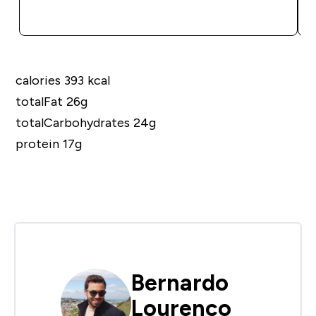
COMPRA RÁPIDA
calories 393 kcal
totalFat 26g
totalCarbohydrates 24g
protein 17g
Bernardo
Lourenco