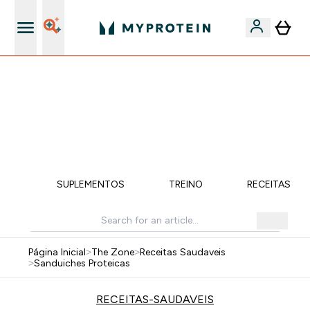
15€ por cada Amigo Referido
-50% EM CREATINA & SELECIONADOS + 5% EXTRA NA
APP | TERMINA EM:
0 0
:
1 1
:
4 0
:
4 1
DIA
HORAS
MINUTOS
SEGUNDOS
ÇÃO
SUPLEMENTOS
TREINO
RECEITAS SA
Página Inicial
>
The Zone
>
Receitas Saudaveis
>
Sanduiches Proteicas
RECEITAS-SAUDAVEIS