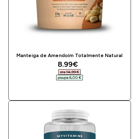
Manteiga de Amendoim Totalmente Natural
discounted price
8.99€‎
era 14,99 €‎
poupa 6,00 €‎
COMPRA RÁPIDA