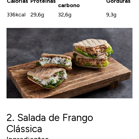
Calorias
Proteínas
Gorduras
carbono
336kcal
29,6g
32,6g
9,3g
2. Salada de Frango
Clássica