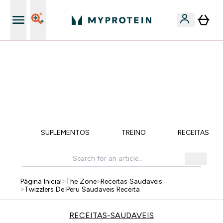
15€ por cada Amigo Referido
FLASH ⚡ ATÉ -60% + 15% EXTRA NA GAMA VEGAN |
POUPA 5% AO GASTARES 75€ | TERMINA EM:
0 0
:
0 5
:
5 2
:
1 3
DIA
HORAS
MINUTOS
SEGUNDOS
ÇÃO
SUPLEMENTOS
TREINO
RECEITAS SA
Página Inicial
>
The Zone
>
Receitas Saudaveis
>
Twizzlers De Peru Saudaveis Receita
RECEITAS-SAUDAVEIS