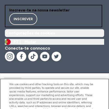
Inscreve-te na nossa newsletter
INSCREVER
Configurações de cookies
PT |
Mudar
Conecta-te connosco
Ajuda
We use cookies and other tracking tools on this site, which may be
provided by third parties, to operate and secure our site, enable
social media features, enhance performance, tailor user
experiences, support our marketing and advertising efforts. These
Produtos
also enable us and third parties to access and record user and
activity data, such as IP addresses and online identifiers, referring
URLs, searches and interactions, browser and device details, and